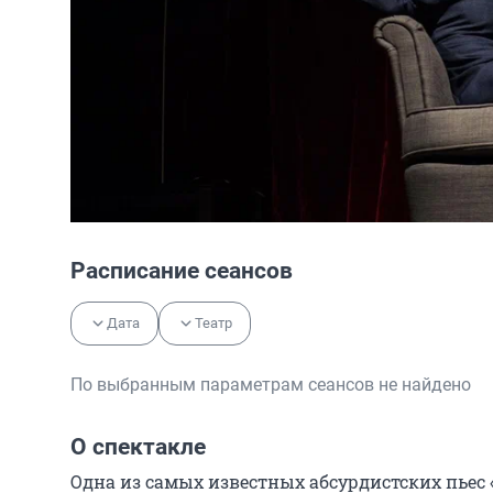
Расписание сеансов
Дата
Театр
По выбранным параметрам сеансов не найдено
О спектакле
Одна из самых известных абсурдистских пьес 