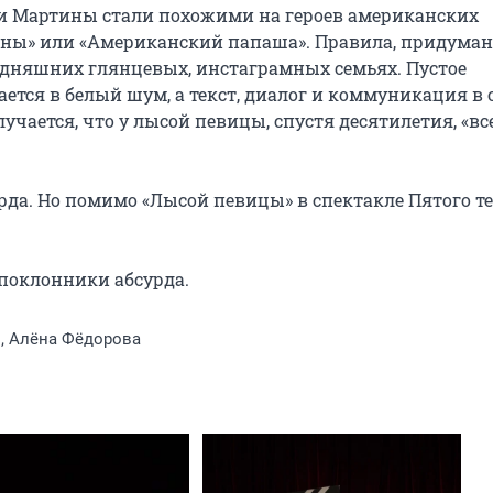
и Мартины стали похожими на героев американских 
ны» или «Американский папаша». Правила, придуман
годняшних глянцевых, инстаграмных семьях. Пустое 
ется в белый шум, а текст, диалог и коммуникация в 
ается, что у лысой певицы, спустя десятилетия, «все 
да. Но помимо «Лысой певицы» в спектакле Пятого те
поклонники абсурда.
, Алёна Фёдорова