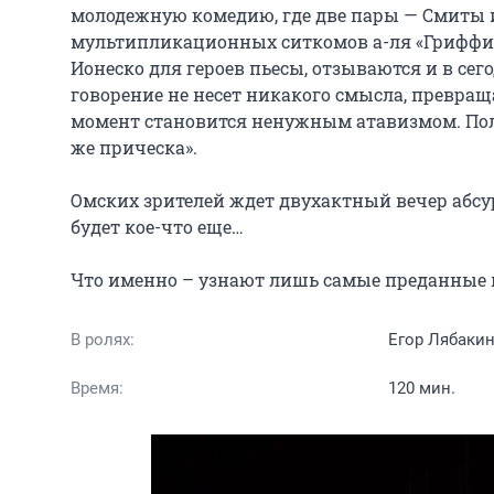
молодежную комедию, где две пары — Смиты 
мультипликационных ситкомов а-ля «Гриффи
Ионеско для героев пьесы, отзываются и в се
говорение не несет никакого смысла, превраща
момент становится ненужным атавизмом. Получ
же прическа».

Омских зрителей ждет двухактный вечер абсур
будет кое-что еще…

Что именно – узнают лишь самые преданные 
В ролях:
Егор Лябакин
Время:
120 мин.