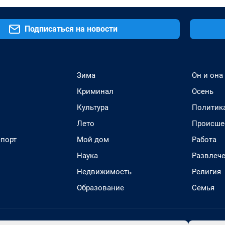
Подписаться на новости
Зима
Он и она
Криминал
Осень
Культура
Политик
Лето
Происше
спорт
Мой дом
Работа
Наука
Развлеч
Недвижимость
Религия
Образование
Семья