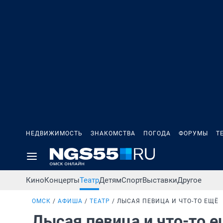
НЕДВИЖИМОСТЬ
ЗНАКОМСТВА
ПОГОДА
ФОРУМЫ
Т
Кино
Концерты
Театр
Детям
Спорт
Выставки
Другое
ОМСК
АФИША
ТЕАТР
ЛЫСАЯ ПЕВИЦА И ЧТО-ТО ЕЩЁ
Лысая певица и что-то 