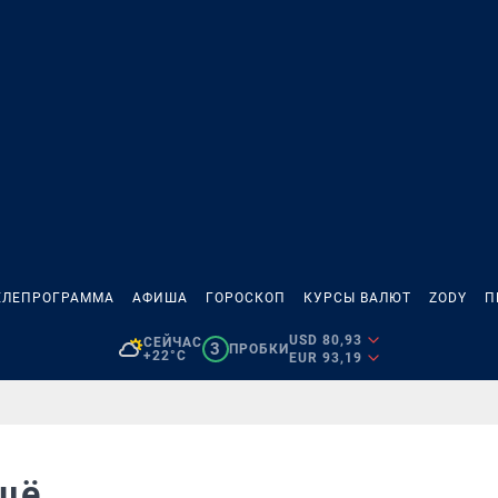
ЕЛЕПРОГРАММА
АФИША
ГОРОСКОП
КУРСЫ ВАЛЮТ
ZODY
П
USD 80,93
СЕЙЧАС
3
ПРОБКИ
+22°C
EUR 93,19
ещё