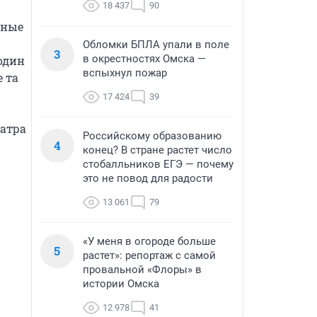
18 437
90
ные 
Обломки БПЛА упали в поле
3
в окрестностях Омска —
один 
вспыхнул пожар
та 
17 424
39
атра 
Российскому образованию
4
конец? В стране растет число
стобалльников ЕГЭ — почему
это не повод для радости
13 061
79
«У меня в огороде больше
5
растет»: репортаж с самой
провальной «Флоры» в
истории Омска
12 978
41