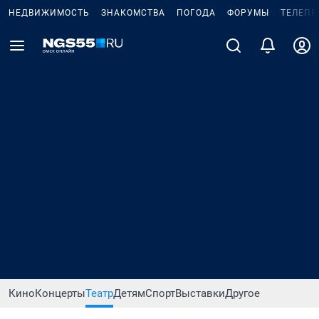
НЕДВИЖИМОСТЬ
ЗНАКОМСТВА
ПОГОДА
ФОРУМЫ
ТЕЛЕПР
Кино
Концерты
Театр
Детям
Спорт
Выставки
Другое