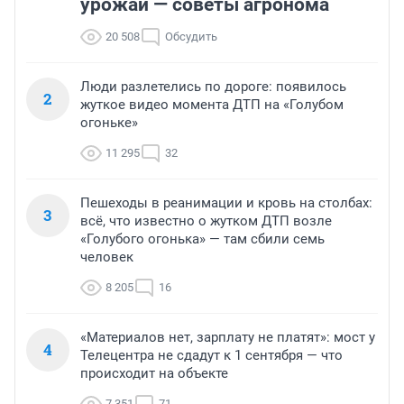
урожай — советы агронома
20 508
Обсудить
Люди разлетелись по дороге: появилось
2
жуткое видео момента ДТП на «Голубом
огоньке»
11 295
32
Пешеходы в реанимации и кровь на столбах:
3
всё, что известно о жутком ДТП возле
«Голубого огонька» — там сбили семь
человек
8 205
16
«Материалов нет, зарплату не платят»: мост у
4
Телецентра не сдадут к 1 сентября — что
происходит на объекте
7 351
71