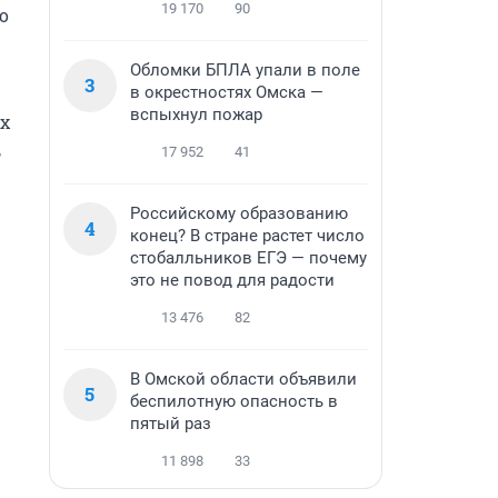
19 170
90
 
Обломки БПЛА упали в поле
3
в окрестностях Омска —
вспыхнул пожар
х 
 
17 952
41
Российскому образованию
4
конец? В стране растет число
стобалльников ЕГЭ — почему
это не повод для радости
13 476
82
В Омской области объявили
5
беспилотную опасность в
пятый раз
11 898
33