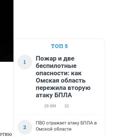
ТОП 5
Пожар и две
1
беспилотные
опасности: как
Омская область
пережила вторую
атаку БПЛА
29 399
22
ПВО отражает атаку БПЛА в
2
Омской области
етию 