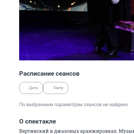
Расписание сеансов
Дата
Театр
По выбранным параметрам сеансов не найдено
О спектакле
Вертинский в джазовых аранжировках. Музык