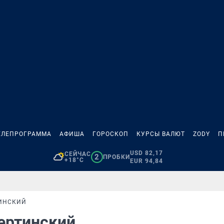
ЕЛЕПРОГРАММА
АФИША
ГОРОСКОП
КУРСЫ ВАЛЮТ
ZODY
П
USD 82,17
СЕЙЧАС
2
ПРОБКИ
+18°C
EUR 94,84
ТИНСКИЙ
Вертинский