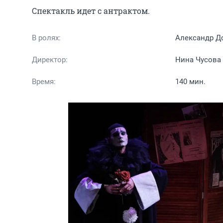
Спектакль идет с антрактом.
В ролях:
Александр Д
Директор:
Нина Чусова
Время:
140 мин.