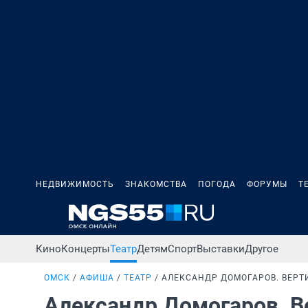
НЕДВИЖИМОСТЬ
ЗНАКОМСТВА
ПОГОДА
ФОРУМЫ
Т
Кино
Концерты
Театр
Детям
Спорт
Выставки
Другое
ОМСК
АФИША
ТЕАТР
АЛЕКСАНДР ДОМОГАРОВ. ВЕР
Александр Домогаров. 