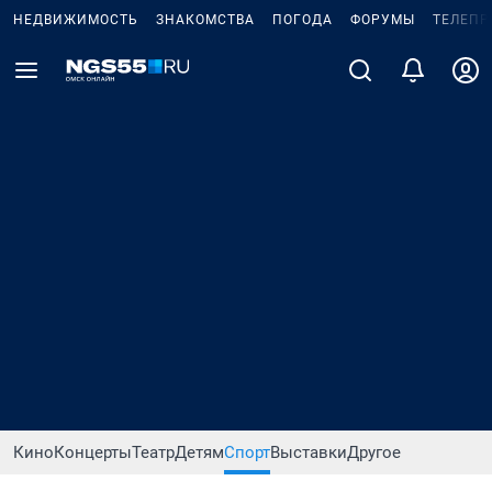
НЕДВИЖИМОСТЬ
ЗНАКОМСТВА
ПОГОДА
ФОРУМЫ
ТЕЛЕПР
Кино
Концерты
Театр
Детям
Спорт
Выставки
Другое