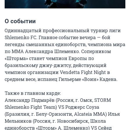
О событии
Одиннадцатый профессиональный турнир лиги 
Shlemenko FC. Главное событие вечера — бой 
легенды смешанных единоборств, чемпиона мира 
по ММА Александра Шлеменко. Соперником 
«Шторма» станет чемпион Европы по 
бразильскому джиу-джитсу, действующий 
чемпион организации Vendetta Fight Night в 
среднем весе, испанец Гильерме «Воин» Кадена.

Также в главном карде:

Александр Подмарëв (Россия, г. Омск, STORM 
Shlemenko Fight Team) VS Роджерс Соуза 
(Бразилия, г. Белу-Оризонти, Alcateia MMA) Илья 
Мельников (Россия, г. Новосибирск, Школа 
единоборств «Шторм» А. Шлеменко) VS Сейед 