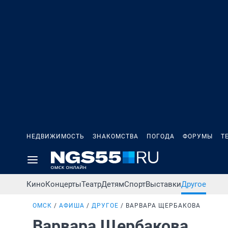
НЕДВИЖИМОСТЬ
ЗНАКОМСТВА
ПОГОДА
ФОРУМЫ
Т
Кино
Концерты
Театр
Детям
Спорт
Выставки
Другое
ОМСК
АФИША
ДРУГОЕ
ВАРВАРА ЩЕРБАКОВА
Варвара Щербакова