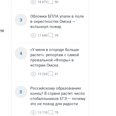
18 873
90
Обломки БПЛА упали в поле
3
в окрестностях Омска —
вспыхнул пожар
е 
17 640
39
«У меня в огороде больше
4
растет»: репортаж с самой
провальной «Флоры» в
истории Омска
13 228
41
Российскому образованию
5
конец? В стране растет число
стобалльников ЕГЭ — почему
это не повод для радости
13 176
79