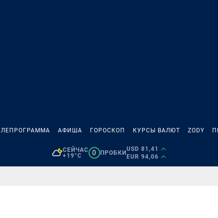
ЕЛЕПРОГРАММА
АФИША
ГОРОСКОП
КУРСЫ ВАЛЮТ
ZODY
П
USD 81,41
СЕЙЧАС
0
ПРОБКИ
+19°C
EUR 94,06