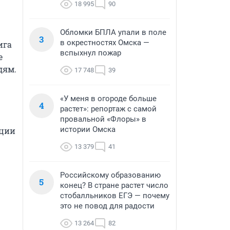
18 995
90
Обломки БПЛА упали в поле
3
в окрестностях Омска —
га 
вспыхнул пожар
 
ям. 
17 748
39
«У меня в огороде больше
4
растет»: репортаж с самой
провальной «Флоры» в
истории Омска
ции 
13 379
41
Российскому образованию
5
конец? В стране растет число
стобалльников ЕГЭ — почему
это не повод для радости
13 264
82