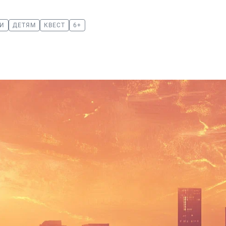
И
ДЕТЯМ
КВЕСТ
6+