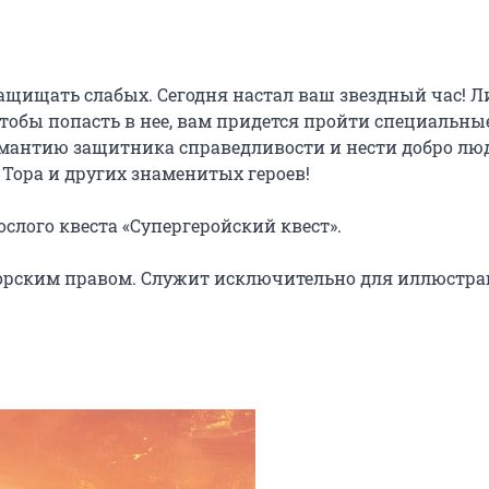
щищать слабых. Сегодня настал ваш звездный час! Ли
тобы попасть в нее, вам придется пройти специальные
 мантию защитника справедливости и нести добро люд
Тора и других знаменитых героев!

слого квеста «Супергеройский квест».

орским правом. Служит исключительно для иллюстра