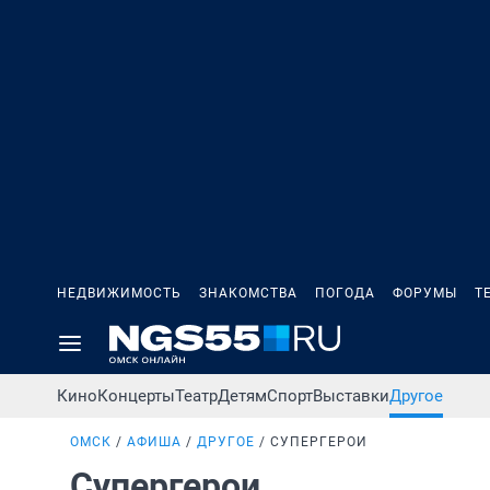
НЕДВИЖИМОСТЬ
ЗНАКОМСТВА
ПОГОДА
ФОРУМЫ
Т
Кино
Концерты
Театр
Детям
Спорт
Выставки
Другое
ОМСК
АФИША
ДРУГОЕ
СУПЕРГЕРОИ
Супергерои