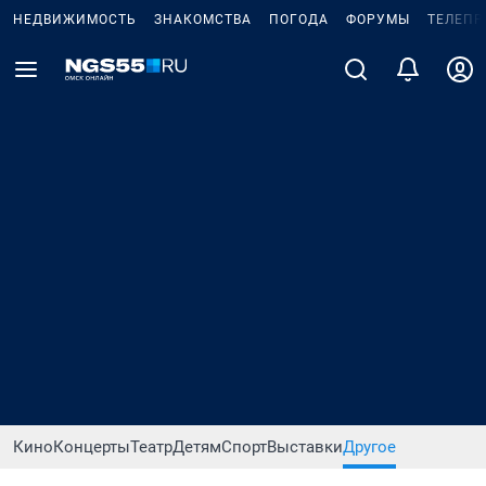
НЕДВИЖИМОСТЬ
ЗНАКОМСТВА
ПОГОДА
ФОРУМЫ
ТЕЛЕПР
Кино
Концерты
Театр
Детям
Спорт
Выставки
Другое