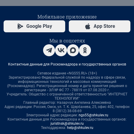
Мобильное приложение
Google Play
App Store
Мы в соцсетях
Контактные данные для Роскомнадзора и государственных органов
Сетевое издание «NGS55.RU» (18+)
Зарегистрировано Федеральной службой по надзору в сфере связи,
информационных технологий и массовых коммуникаций
(Роскомнадзор). Регистрационный номер и дата принятия решения о
регистрации - ЭЛ № ФС 77 - 78819 от 07.08.2020 г.
Учредитель: Общество с ограниченной ответственностью "ИНТЕРНЕТ
ТЕХНОЛОГИИ"
Главный редактор: Назарчук Ангелина Алексеевна
Адрес редакции: Россия, Омск, ул. Т. К. Щербанева, 25, офис 402, телефон
8 (3812) 38-08-69
Электронный адрес редакции:
ngs55@shkulev.ru
Контактные данные для Роскомнадзора и государственных органов:
juristnsk@shkulev.ru
Техподдержка:
help@shkulev.ru