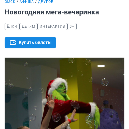
ОМСК
АФИША
ДРУГОЕ
Новогодняя мега-вечеринка
ЁЛКИ
ДЕТЯМ
ИНТЕРАКТИВ
0+
Купить билеты