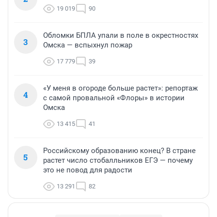
19 019
90
Обломки БПЛА упали в поле в окрестностях
3
Омска — вспыхнул пожар
17 779
39
«У меня в огороде больше растет»: репортаж
4
с самой провальной «Флоры» в истории
Омска
13 415
41
Российскому образованию конец? В стране
5
растет число стобалльников ЕГЭ — почему
это не повод для радости
13 291
82