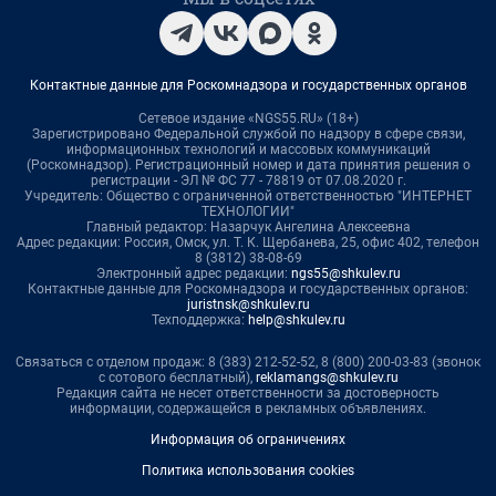
Контактные данные для Роскомнадзора и государственных органов
Сетевое издание «NGS55.RU» (18+)
Зарегистрировано Федеральной службой по надзору в сфере связи,
информационных технологий и массовых коммуникаций
(Роскомнадзор). Регистрационный номер и дата принятия решения о
регистрации - ЭЛ № ФС 77 - 78819 от 07.08.2020 г.
Учредитель: Общество с ограниченной ответственностью "ИНТЕРНЕТ
ТЕХНОЛОГИИ"
Главный редактор: Назарчук Ангелина Алексеевна
Адрес редакции: Россия, Омск, ул. Т. К. Щербанева, 25, офис 402, телефон
8 (3812) 38-08-69
Электронный адрес редакции:
ngs55@shkulev.ru
Контактные данные для Роскомнадзора и государственных органов:
juristnsk@shkulev.ru
Техподдержка:
help@shkulev.ru
Связаться с отделом продаж: 8 (383) 212-52-52, 8 (800) 200-03-83 (звонок
с сотового бесплатный),
reklamangs@shkulev.ru
Редакция сайта не несет ответственности за достоверность
информации, содержащейся в рекламных объявлениях.
Информация об ограничениях
Политика использования cookies