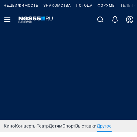
НЕДВИЖИМОСТЬ
ЗНАКОМСТВА
ПОГОДА
ФОРУМЫ
ТЕЛЕПР
Кино
Концерты
Театр
Детям
Спорт
Выставки
Другое