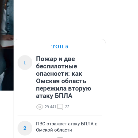
ТОП 5
Пожар и две
1
беспилотные
опасности: как
Омская область
пережила вторую
атаку БПЛА
29 441
22
ПВО отражает атаку БПЛА в
2
Омской области