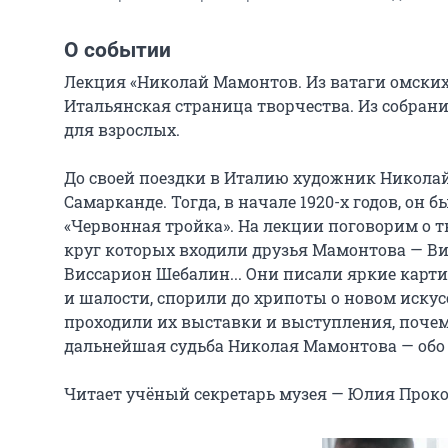
О событии
Лекция «Николай Мамонтов. Из ватаги омских
Итальянская страница творчества. Из собраний
для взрослых.

До своей поездки в Италию художник Николай
Самарканде. Тогда, в начале 1920-х годов, он 
«Червонная тройка». На лекции поговорим о т
круг которых входили друзья Мамонтова — Ви
Виссарион Шебалин... Они писали яркие карт
и шалости, спорили до хрипоты о новом искус
проходили их выставки и выступления, почему
дальнейшая судьба Николая Мамонтова — обо 
Читает учёный секретарь музея — Юлия Проко