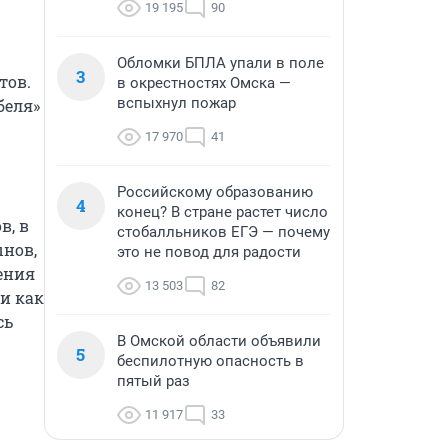
19 195
90
Обломки БПЛА упали в поле
3
ов. 
в окрестностях Омска —
вспыхнул пожар
еля» 
17 970
41
Российскому образованию
4
конец? В стране растет число
, в 
стобалльников ЕГЭ — почему
нов, 
это не повод для радости
ния 
13 503
82
и как 
ь 
В Омской области объявили
5
беспилотную опасность в
пятый раз
11 917
33