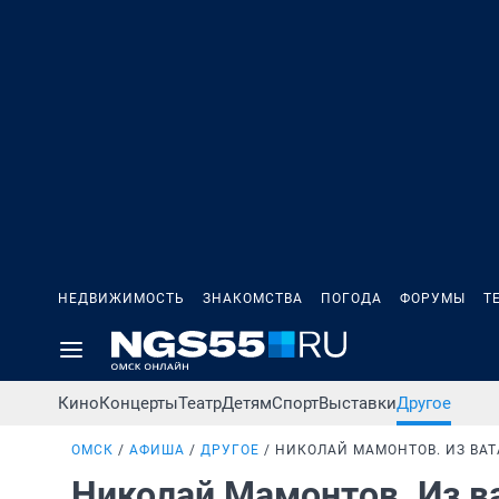
НЕДВИЖИМОСТЬ
ЗНАКОМСТВА
ПОГОДА
ФОРУМЫ
Т
Кино
Концерты
Театр
Детям
Спорт
Выставки
Другое
ОМСК
АФИША
ДРУГОЕ
НИКОЛАЙ МАМОНТОВ. ИЗ ВА
Николай Мамонтов. Из в