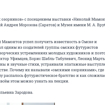
 озорников» с посещением выставки «Николай Мамонт
 Андрея Морозова (Саратов) и Музея имени М. А. Вруб
 Мамонтов успел получить известность в Омске и 
был одним из создателей группы омских футуристов 
ворческих устремлениях молодых художников и поэтов
ктор Уфимцев, Борис Шабль-Табулевич, Леонид Марты
ины и звучные стихи, устраивали эпатажные выступле
стве. Почему их называли «омскими озорниками», где 
 распалось футуристическое братство и как сложилас
всём этом можно узнать на лекции.

пьевна Зародова.