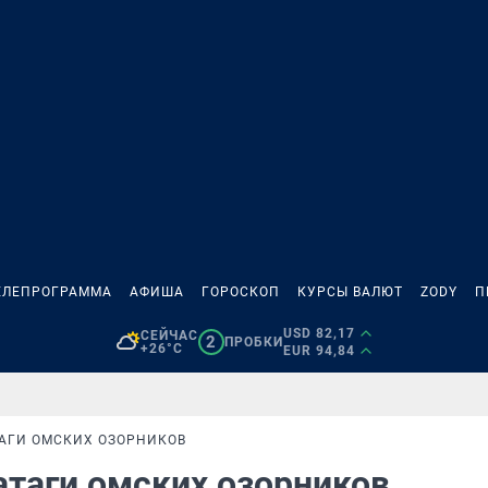
ЕЛЕПРОГРАММА
АФИША
ГОРОСКОП
КУРСЫ ВАЛЮТ
ZODY
П
USD 82,17
СЕЙЧАС
2
ПРОБКИ
+26°C
EUR 94,84
ТАГИ ОМСКИХ ОЗОРНИКОВ
атаги омских озорников