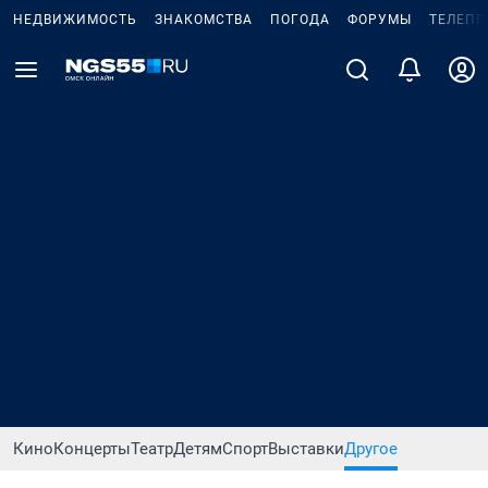
НЕДВИЖИМОСТЬ
ЗНАКОМСТВА
ПОГОДА
ФОРУМЫ
ТЕЛЕПР
Кино
Концерты
Театр
Детям
Спорт
Выставки
Другое