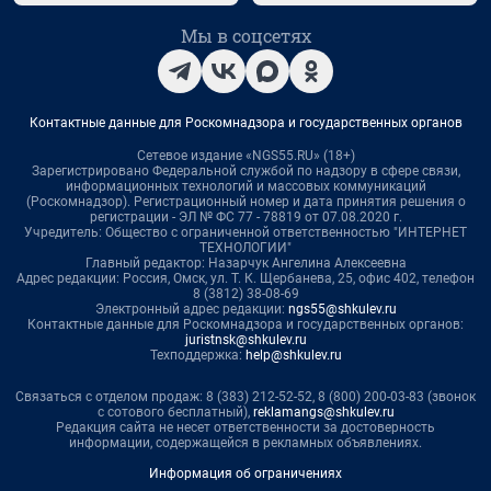
Мы в соцсетях
Контактные данные для Роскомнадзора и государственных органов
Сетевое издание «NGS55.RU» (18+)
Зарегистрировано Федеральной службой по надзору в сфере связи,
информационных технологий и массовых коммуникаций
(Роскомнадзор). Регистрационный номер и дата принятия решения о
регистрации - ЭЛ № ФС 77 - 78819 от 07.08.2020 г.
Учредитель: Общество с ограниченной ответственностью "ИНТЕРНЕТ
ТЕХНОЛОГИИ"
Главный редактор: Назарчук Ангелина Алексеевна
Адрес редакции: Россия, Омск, ул. Т. К. Щербанева, 25, офис 402, телефон
8 (3812) 38-08-69
Электронный адрес редакции:
ngs55@shkulev.ru
Контактные данные для Роскомнадзора и государственных органов:
juristnsk@shkulev.ru
Техподдержка:
help@shkulev.ru
Связаться с отделом продаж: 8 (383) 212-52-52, 8 (800) 200-03-83 (звонок
с сотового бесплатный),
reklamangs@shkulev.ru
Редакция сайта не несет ответственности за достоверность
информации, содержащейся в рекламных объявлениях.
Информация об ограничениях