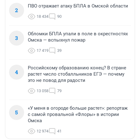
ПВО отражает атаку БПЛА в Омской области
2
18 434
90
Обломки БПЛА упали в поле в окрестностях
3
Омска — вспыхнул пожар
17 419
39
Российскому образованию конец? В стране
4
растет число стобалльников ЕГЭ — почему
это не повод для радости
13 058
79
«У меня в огороде больше растет»: репортаж
5
с самой провальной «Флоры» в истории
Омска
12 974
41