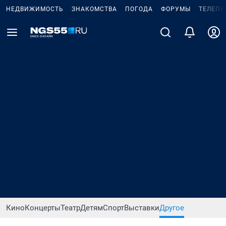
НЕДВИЖИМОСТЬ
ЗНАКОМСТВА
ПОГОДА
ФОРУМЫ
ТЕЛЕПР
Кино
Концерты
Театр
Детям
Спорт
Выставки
Другое