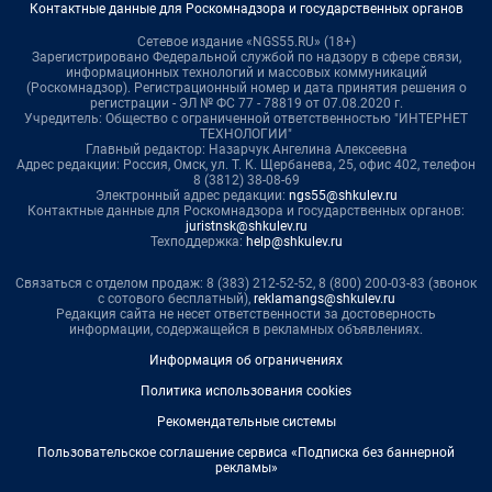
Контактные данные для Роскомнадзора и государственных органов
Сетевое издание «NGS55.RU» (18+)
Зарегистрировано Федеральной службой по надзору в сфере связи,
информационных технологий и массовых коммуникаций
(Роскомнадзор). Регистрационный номер и дата принятия решения о
регистрации - ЭЛ № ФС 77 - 78819 от 07.08.2020 г.
Учредитель: Общество с ограниченной ответственностью "ИНТЕРНЕТ
ТЕХНОЛОГИИ"
Главный редактор: Назарчук Ангелина Алексеевна
Адрес редакции: Россия, Омск, ул. Т. К. Щербанева, 25, офис 402, телефон
8 (3812) 38-08-69
Электронный адрес редакции:
ngs55@shkulev.ru
Контактные данные для Роскомнадзора и государственных органов:
juristnsk@shkulev.ru
Техподдержка:
help@shkulev.ru
Связаться с отделом продаж: 8 (383) 212-52-52, 8 (800) 200-03-83 (звонок
с сотового бесплатный),
reklamangs@shkulev.ru
Редакция сайта не несет ответственности за достоверность
информации, содержащейся в рекламных объявлениях.
Информация об ограничениях
Политика использования cookies
Рекомендательные системы
Пользовательское соглашение сервиса «Подписка без баннерной
рекламы»