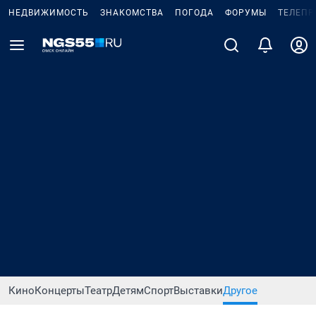
НЕДВИЖИМОСТЬ
ЗНАКОМСТВА
ПОГОДА
ФОРУМЫ
ТЕЛЕПР
Кино
Концерты
Театр
Детям
Спорт
Выставки
Другое