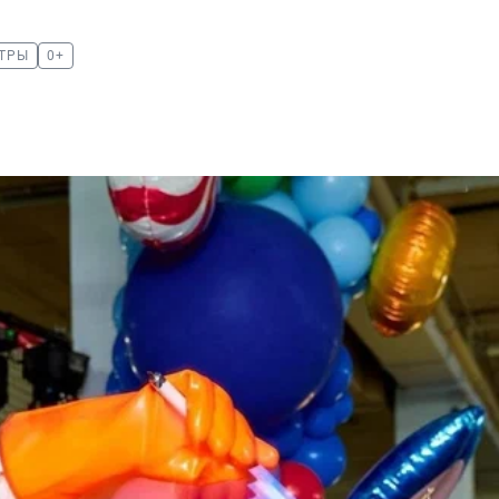
НТРЫ
0+