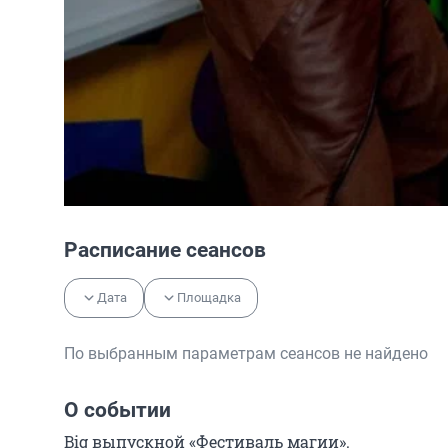
Расписание сеансов
Дата
Площадка
По выбранным параметрам сеансов не найдено
О событии
Big выпускной «Фестиваль магии».
