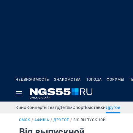
НЕДВИЖИМОСТЬ
ЗНАКОМСТВА
ПОГОДА
ФОРУМЫ
Т
Кино
Концерты
Театр
Детям
Спорт
Выставки
Другое
ОМСК
АФИША
ДРУГОЕ
BIG ВЫПУСКНОЙ
Big выпускной