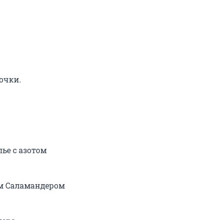
чки.

ье с азотом

м Саламандером
