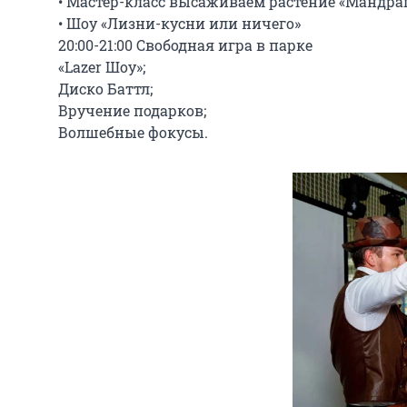
• Мастер-класс высаживаем растение «Мандраг
• Шоу «Лизни-кусни или ничего»

20:00-21:00 Свободная игра в парке

«Lazer Шоу»;

Диско Баттл;

Вручение подарков;

Волшебные фокусы.