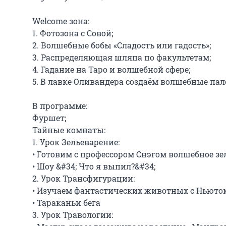
Welcome зона:

1. Фотозона с Совой;

2. Волшебные бобы «Сладость или гадость»;

3. Распределяющая шляпа по факультетам;

4. Гадание на Таро и волшебной сфере;

5. В лавке Оливандера создаём волшебные пало
В программе:

Фуршет;

Тайные комнаты:

1. Урок Зельеварение:

• Готовим с профессором Снэгом волшебное зел
• Шоу &#34; Что я выпил?&#34;

2. Урок Трансфигурации:

• Изучаем фантастических животных с Ньюто
• Тараканьи бега

3. Урок Травологии:
