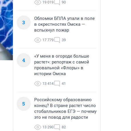
19 019
90
Обломки БПЛА упали в поле
3
в окрестностях Омска —
вспыхнул пожар
17 779
39
«У меня в огороде больше
4
растет»: репортаж с самой
провальной «Флоры» в
истории Омска
13 414
41
Российскому образованию
5
конец? В стране растет число
стобалльников ЕГЭ — почему
это не повод для радости
13 290
82