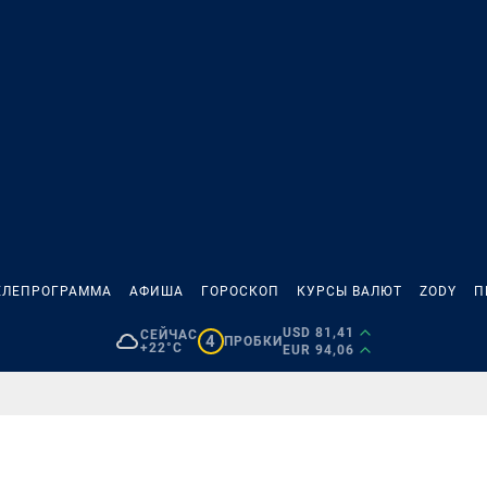
ЕЛЕПРОГРАММА
АФИША
ГОРОСКОП
КУРСЫ ВАЛЮТ
ZODY
П
USD 81,41
СЕЙЧАС
4
ПРОБКИ
+22°C
EUR 94,06