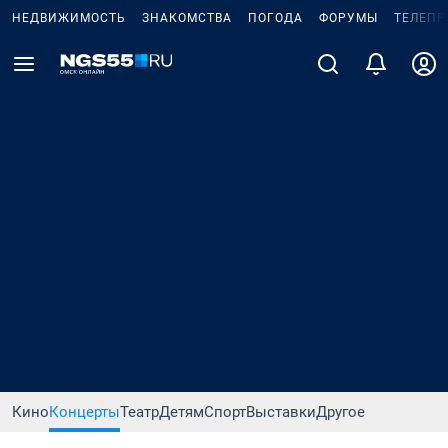
НЕДВИЖИМОСТЬ
ЗНАКОМСТВА
ПОГОДА
ФОРУМЫ
ТЕЛЕПР
Кино
Концерты
Театр
Детям
Спорт
Выставки
Другое