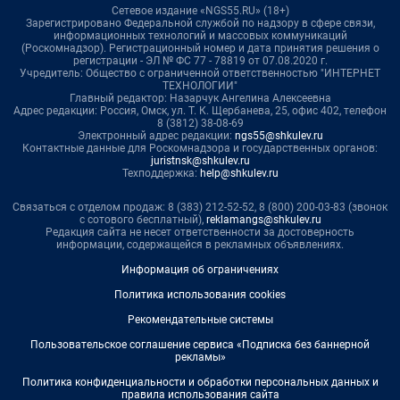
Сетевое издание «NGS55.RU» (18+)
Зарегистрировано Федеральной службой по надзору в сфере связи,
информационных технологий и массовых коммуникаций
(Роскомнадзор). Регистрационный номер и дата принятия решения о
регистрации - ЭЛ № ФС 77 - 78819 от 07.08.2020 г.
Учредитель: Общество с ограниченной ответственностью "ИНТЕРНЕТ
ТЕХНОЛОГИИ"
Главный редактор: Назарчук Ангелина Алексеевна
Адрес редакции: Россия, Омск, ул. Т. К. Щербанева, 25, офис 402, телефон
8 (3812) 38-08-69
Электронный адрес редакции:
ngs55@shkulev.ru
Контактные данные для Роскомнадзора и государственных органов:
juristnsk@shkulev.ru
Техподдержка:
help@shkulev.ru
Связаться с отделом продаж: 8 (383) 212-52-52, 8 (800) 200-03-83 (звонок
с сотового бесплатный),
reklamangs@shkulev.ru
Редакция сайта не несет ответственности за достоверность
информации, содержащейся в рекламных объявлениях.
Информация об ограничениях
Политика использования cookies
Рекомендательные системы
Пользовательское соглашение сервиса «Подписка без баннерной
рекламы»
Политика конфиденциальности и обработки персональных данных и
правила использования сайта