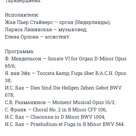
Таривердиева.

Исполнители:

Жан Пьер Стайверс — орган (Нидерланды);

Лариса Ливинская — музыковед;

Елена Орлова — ассистент.

Программа:

Ф. Мендельсон — Sonate VI for Organ D-Minor Opus 
65/6;

Я. ван Эйк — Toccata &amp; Fuga über B.A.C.H. Opus 
38;

И.С. Бах — Dies Sind Die Heilgen Zehen Gebot BWV 
678;

С.В. Рахманинов — Moment Musical Opus 16/3;

C. Франк — Choral No. 2 in B Minor CFF 106;

И.С. Бах — Chaconne in D Minor BWV 1004;

И.С. Бах — Praeludium et Fuga in B Minor BWV 544.
