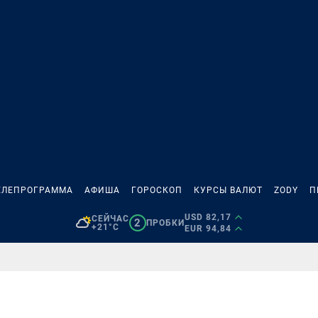
ЕЛЕПРОГРАММА
АФИША
ГОРОСКОП
КУРСЫ ВАЛЮТ
ZODY
П
USD 82,17
СЕЙЧАС
2
ПРОБКИ
+21°C
EUR 94,84