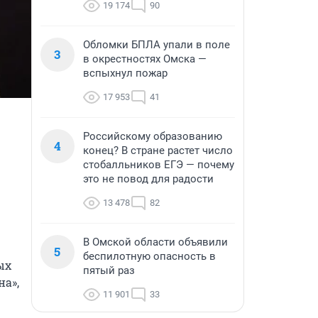
19 174
90
Обломки БПЛА упали в поле
3
в окрестностях Омска —
вспыхнул пожар
17 953
41
Российскому образованию
4
конец? В стране растет число
стобалльников ЕГЭ — почему
это не повод для радости
13 478
82
В Омской области объявили
5
беспилотную опасность в
х 
пятый раз
», 
11 901
33