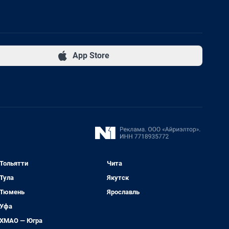
App Store
Тольятти
Чита
Тула
Якутск
Тюмень
Ярославль
Уфа
ХМАО — Югра