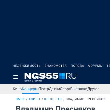
НЕДВИЖИМОСТЬ
ЗНАКОМСТВА
ПОГОДА
ФОРУМЫ
Т
Кино
Концерты
Театр
Детям
Спорт
Выставки
Другое
ОМСК
АФИША
КОНЦЕРТЫ
ВЛАДИМИР ПРЕСНЯКОВ
Владимир Пресняков