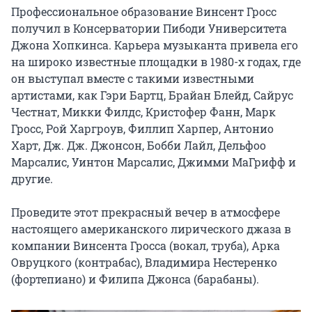
Профессиональное образование Винсент Гросс 
получил в Консерватории Пибоди Университета 
Джона Хопкинса. Карьера музыканта привела его 
на широко известные площадки в 1980-х годах, где 
он выступал вместе с такими известными 
артистами, как Гэри Бартц, Брайан Блейд, Сайрус 
Честнат, Микки Филдс, Кристофер Фанн, Марк 
Гросс, Рой Харгроув, Филлип Харпер, Антонио 
Харт, Дж. Дж. Джонсон, Бобби Лайл, Дельфоо 
Марсалис, Уинтон Марсалис, Джимми МаГрифф и 
другие.

Проведите этот прекрасный вечер в атмосфере 
настоящего американского лирического джаза в 
компании Винсента Гросса (вокал, труба), Арка 
Овруцкого (контрабас), Владимира Нестеренко 
(фортепиано) и Филипа Джонса (барабаны).