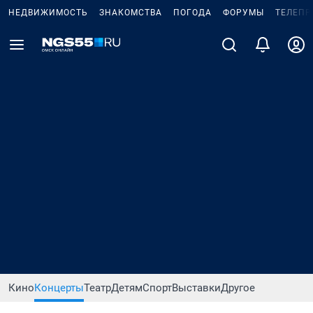
НЕДВИЖИМОСТЬ
ЗНАКОМСТВА
ПОГОДА
ФОРУМЫ
ТЕЛЕПР
Кино
Концерты
Театр
Детям
Спорт
Выставки
Другое