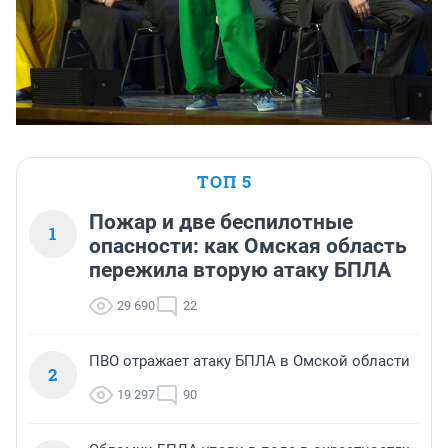
ТОП 5
Пожар и две беспилотные
1
опасности: как Омская область
пережила вторую атаку БПЛА
29 690
22
ПВО отражает атаку БПЛА в Омской области
2
19 297
90