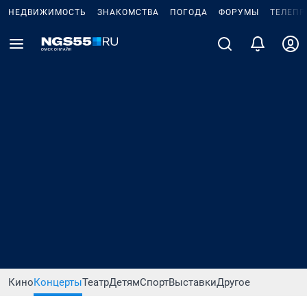
НЕДВИЖИМОСТЬ
ЗНАКОМСТВА
ПОГОДА
ФОРУМЫ
ТЕЛЕПР
Кино
Концерты
Театр
Детям
Спорт
Выставки
Другое