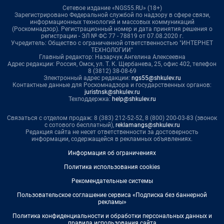
Сетевое издание «NGS55.RU» (18+)
Зарегистрировано Федеральной службой по надзору в сфере связи,
информационных технологий и массовых коммуникаций
(Роскомнадзор). Регистрационный номер и дата принятия решения о
регистрации - ЭЛ № ФС 77 - 78819 от 07.08.2020 г.
Учредитель: Общество с ограниченной ответственностью "ИНТЕРНЕТ
ТЕХНОЛОГИИ"
Главный редактор: Назарчук Ангелина Алексеевна
Адрес редакции: Россия, Омск, ул. Т. К. Щербанева, 25, офис 402, телефон
8 (3812) 38-08-69
Электронный адрес редакции:
ngs55@shkulev.ru
Контактные данные для Роскомнадзора и государственных органов:
juristnsk@shkulev.ru
Техподдержка:
help@shkulev.ru
Связаться с отделом продаж: 8 (383) 212-52-52, 8 (800) 200-03-83 (звонок
с сотового бесплатный),
reklamangs@shkulev.ru
Редакция сайта не несет ответственности за достоверность
информации, содержащейся в рекламных объявлениях.
Информация об ограничениях
Политика использования cookies
Рекомендательные системы
Пользовательское соглашение сервиса «Подписка без баннерной
рекламы»
Политика конфиденциальности и обработки персональных данных и
правила использования сайта