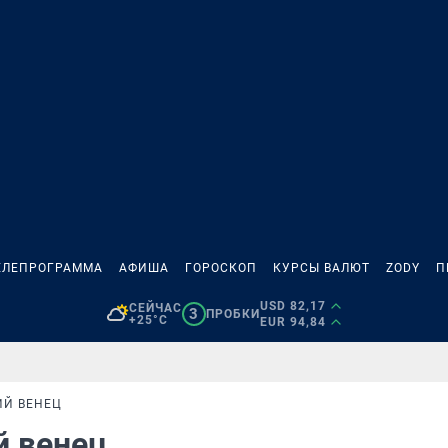
ЕЛЕПРОГРАММА
АФИША
ГОРОСКОП
КУРСЫ ВАЛЮТ
ZODY
П
USD 82,17
СЕЙЧАС
3
ПРОБКИ
+25°C
EUR 94,84
ИЙ ВЕНЕЦ
й венец