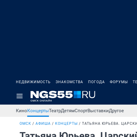
НЕДВИЖИМОСТЬ
ЗНАКОМСТВА
ПОГОДА
ФОРУМЫ
Т
Кино
Концерты
Театр
Детям
Спорт
Выставки
Другое
ОМСК
АФИША
КОНЦЕРТЫ
ТАТЬЯНА ЮРЬЕВА. ЦАРСК
Татьяна Юрьева. Царски