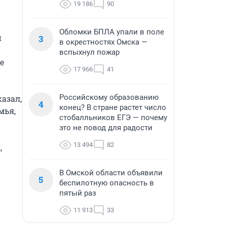
19 186
90
Обломки БПЛА упали в поле
 
3
в окрестностях Омска —
вспыхнул пожар
 
17 966
41
Российскому образованию
зал, 
4
конец? В стране растет число
ья, 
стобалльников ЕГЭ — почему
это не повод для радости
13 494
82
 
В Омской области объявили
5
беспилотную опасность в
пятый раз
11 913
33