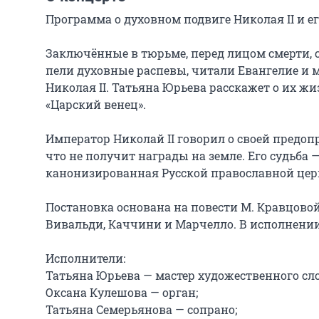
Программа о духовном подвиге Николая II и его
Заключённые в тюрьме, перед лицом смерти, с
пели духовные распевы, читали Евангелие и м
Николая II. Татьяна Юрьева расскажет о их ж
«Царский венец».

Император Николай II говорил о своей предоп
что не получит награды на земле. Его судьба — 
канонизированная Русской православной церк
Постановка основана на повести М. Кравцовой
Вивальди, Каччини и Марчелло. В исполнени
Исполнители:

Татьяна Юрьева — мастер художественного слов
Оксана Кулешова — орган;

Татьяна Семерьянова — сопрано;
