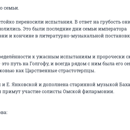
 семьи.

тойко переносили испытания. В ответ на грубость они
олились. Это были последние дни семьи императора 
изни и кончине в литературно-музыкальной постановке
ределённости к ужасным испытаниям и пророчески ска
это путь на Голгофу, и всегда рядом с ним была его сем
овью как Царственные страстотерпцы.

 и Е. Янковской и дополнена старинной музыкой Баха,
и примут участие солисты Омской филармонии.

а:
