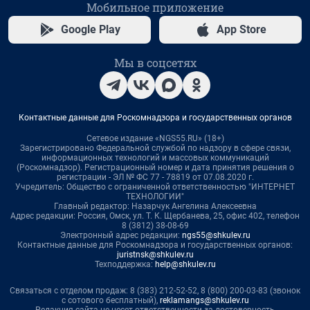
Мобильное приложение
Google Play
App Store
Мы в соцсетях
Контактные данные для Роскомнадзора и государственных органов
Сетевое издание «NGS55.RU» (18+)
Зарегистрировано Федеральной службой по надзору в сфере связи,
информационных технологий и массовых коммуникаций
(Роскомнадзор). Регистрационный номер и дата принятия решения о
регистрации - ЭЛ № ФС 77 - 78819 от 07.08.2020 г.
Учредитель: Общество с ограниченной ответственностью "ИНТЕРНЕТ
ТЕХНОЛОГИИ"
Главный редактор: Назарчук Ангелина Алексеевна
Адрес редакции: Россия, Омск, ул. Т. К. Щербанева, 25, офис 402, телефон
8 (3812) 38-08-69
Электронный адрес редакции:
ngs55@shkulev.ru
Контактные данные для Роскомнадзора и государственных органов:
juristnsk@shkulev.ru
Техподдержка:
help@shkulev.ru
Связаться с отделом продаж: 8 (383) 212-52-52, 8 (800) 200-03-83 (звонок
с сотового бесплатный),
reklamangs@shkulev.ru