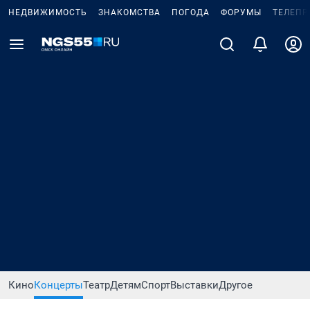
НЕДВИЖИМОСТЬ
ЗНАКОМСТВА
ПОГОДА
ФОРУМЫ
ТЕЛЕПР
Кино
Концерты
Театр
Детям
Спорт
Выставки
Другое