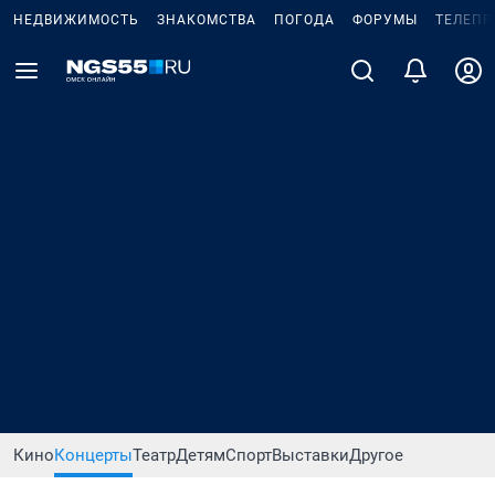
НЕДВИЖИМОСТЬ
ЗНАКОМСТВА
ПОГОДА
ФОРУМЫ
ТЕЛЕПР
Кино
Концерты
Театр
Детям
Спорт
Выставки
Другое