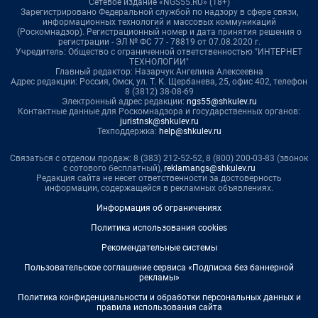
Сетевое издание «NGS55.RU» (18+)
Зарегистрировано Федеральной службой по надзору в сфере связи,
информационных технологий и массовых коммуникаций
(Роскомнадзор). Регистрационный номер и дата принятия решения о
регистрации - ЭЛ № ФС 77 - 78819 от 07.08.2020 г.
Учредитель: Общество с ограниченной ответственностью "ИНТЕРНЕТ
ТЕХНОЛОГИИ"
Главный редактор: Назарчук Ангелина Алексеевна
Адрес редакции: Россия, Омск, ул. Т. К. Щербанева, 25, офис 402, телефон
8 (3812) 38-08-69
Электронный адрес редакции:
ngs55@shkulev.ru
Контактные данные для Роскомнадзора и государственных органов:
juristnsk@shkulev.ru
Техподдержка:
help@shkulev.ru
Связаться с отделом продаж: 8 (383) 212-52-52, 8 (800) 200-03-83 (звонок
с сотового бесплатный),
reklamangs@shkulev.ru
Редакция сайта не несет ответственности за достоверность
информации, содержащейся в рекламных объявлениях.
Информация об ограничениях
Политика использования cookies
Рекомендательные системы
Пользовательское соглашение сервиса «Подписка без баннерной
рекламы»
Политика конфиденциальности и обработки персональных данных и
правила использования сайта