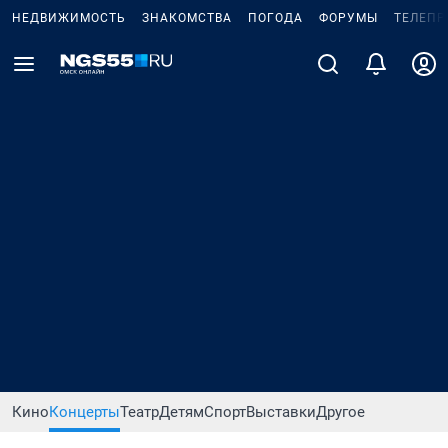
НЕДВИЖИМОСТЬ
ЗНАКОМСТВА
ПОГОДА
ФОРУМЫ
ТЕЛЕПР
Кино
Концерты
Театр
Детям
Спорт
Выставки
Другое