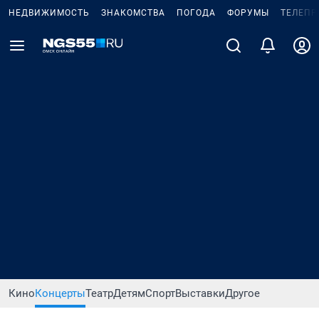
НЕДВИЖИМОСТЬ
ЗНАКОМСТВА
ПОГОДА
ФОРУМЫ
ТЕЛЕПР
Кино
Концерты
Театр
Детям
Спорт
Выставки
Другое