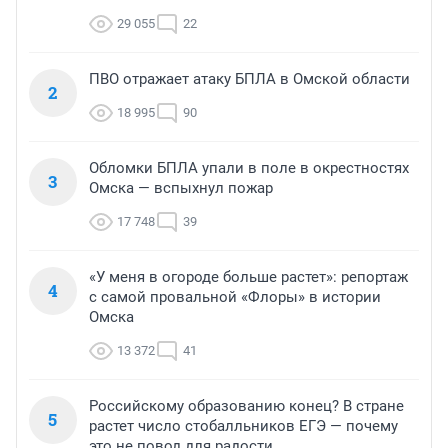
29 055
22
ПВО отражает атаку БПЛА в Омской области
2
18 995
90
Обломки БПЛА упали в поле в окрестностях
3
Омска — вспыхнул пожар
17 748
39
«У меня в огороде больше растет»: репортаж
4
с самой провальной «Флоры» в истории
Омска
13 372
41
Российскому образованию конец? В стране
5
растет число стобалльников ЕГЭ — почему
это не повод для радости