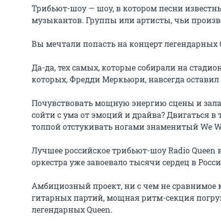
Трибьют-шоу — шоу, в котором песни известны
музыкантов. Группы или артисты, чьи произв
Вы мечтали попасть на концерт легендарных Q
Да-да, тех самых, которые собирали на стади
которых, Фредди Меркьюри, навсегда оставил 
Почувствовать мощную энергию сцены и зала,
сойти с ума от эмоций и драйва? Двигаться в т
толпой отстукивать ногами знаменитый We Will
Лучшее российское трибьют-шоу Radio Queen 
оркестра уже завоевало тысячи сердец в России
Амбициозный проект, ни с чем не сравнимое м
гитарных партий, мощная ритм-секция погруз
легендарных Queen.
