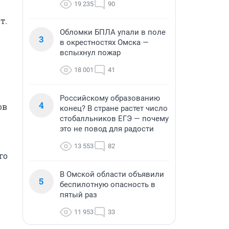
19 235
90
.

Обломки БПЛА упали в поле
3
в окрестностях Омска —
вспыхнул пожар
18 001
41
Российскому образованию
4
в 
конец? В стране растет число
стобалльников ЕГЭ — почему
это не повод для радости
13 553
82
о 
В Омской области объявили
5
беспилотную опасность в
пятый раз
11 953
33