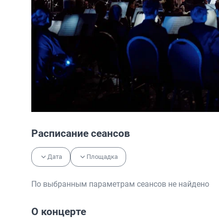
Расписание сеансов
Дата
Площадка
По выбранным параметрам сеансов не найдено
О концерте