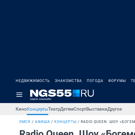
НЕДВИЖИМОСТЬ
ЗНАКОМСТВА
ПОГОДА
ФОРУМЫ
Т
Кино
Концерты
Театр
Детям
Спорт
Выставки
Другое
ОМСК
АФИША
КОНЦЕРТЫ
RADIO QUEEN. ШОУ «БОГЕ
Radio Queen. Шоу «Боге