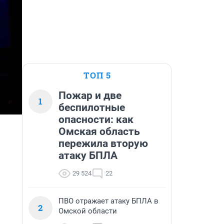
ТОП 5
Пожар и две
1
беспилотные
опасности: как
Омская область
пережила вторую
атаку БПЛА
29 524
22
ПВО отражает атаку БПЛА в
2
Омской области