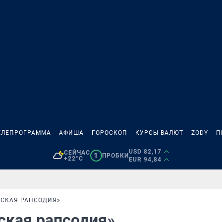
ЕЛЕПРОГРАММА
АФИША
ГОРОСКОП
КУРСЫ ВАЛЮТ
ZODY
П
USD 82,17
СЕЙЧАС
1
ПРОБКИ
+22°C
EUR 94,84
МСКАЯ РАПСОДИЯ»
мская рапсодия»