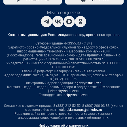
Мы в соцсетях
Контактные данные для Роскомнадзора и государственных органов
Сетевое издание «NGS55.RU» (18+)
Зарегистрировано Федеральной службой по надзору в сфере связи,
информационных технологий и массовых коммуникаций
(Роскомнадзор). Регистрационный номер и дата принятия решения о
регистрации - ЭЛ № ФС 77 - 78819 от 07.08.2020 г.
Учредитель: Общество с ограниченной ответственностью "ИНТЕРНЕТ
ТЕХНОЛОГИИ"
Главный редактор: Назарчук Ангелина Алексеевна
Адрес редакции: Россия, Омск, ул. Т. К. Щербанева, 25, офис 402, телефон
8 (3812) 38-08-69
Электронный адрес редакции:
ngs55@shkulev.ru
Контактные данные для Роскомнадзора и государственных органов:
juristnsk@shkulev.ru
Техподдержка:
help@shkulev.ru
Связаться с отделом продаж: 8 (383) 212-52-52, 8 (800) 200-03-83 (звонок
с сотового бесплатный),
reklamangs@shkulev.ru
Редакция сайта не несет ответственности за достоверность
информации, содержащейся в рекламных объявлениях.
Информация об ограничениях