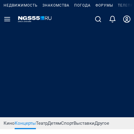
НЕДВИЖИМОСТЬ
ЗНАКОМСТВА
ПОГОДА
ФОРУМЫ
ТЕЛЕПР
Кино
Концерты
Театр
Детям
Спорт
Выставки
Другое