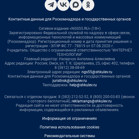
Контактные данные для Роскомнадзора и государственных органов
Сетевое издание «NGS55.RU» (18+)
Зарегистрировано Федеральной службой по надзору в сфере связи,
информационных технологий и массовых коммуникаций
(Роскомнадзор). Регистрационный номер и дата принятия решения о
регистрации - ЭЛ № ФС 77 - 78819 от 07.08.2020 г.
Учредитель: Общество с ограниченной ответственностью "ИНТЕРНЕТ
ТЕХНОЛОГИИ"
Главный редактор: Назарчук Ангелина Алексеевна
Адрес редакции: Россия, Омск, ул. Т. К. Щербанева, 25, офис 402, телефон
8 (3812) 38-08-69
Электронный адрес редакции:
ngs55@shkulev.ru
Контактные данные для Роскомнадзора и государственных органов:
juristnsk@shkulev.ru
Техподдержка:
help@shkulev.ru
Связаться с отделом продаж: 8 (383) 212-52-52, 8 (800) 200-03-83 (звонок
с сотового бесплатный),
reklamangs@shkulev.ru
Редакция сайта не несет ответственности за достоверность
информации, содержащейся в рекламных объявлениях.
Информация об ограничениях
Политика использования cookies
Рекомендательные системы