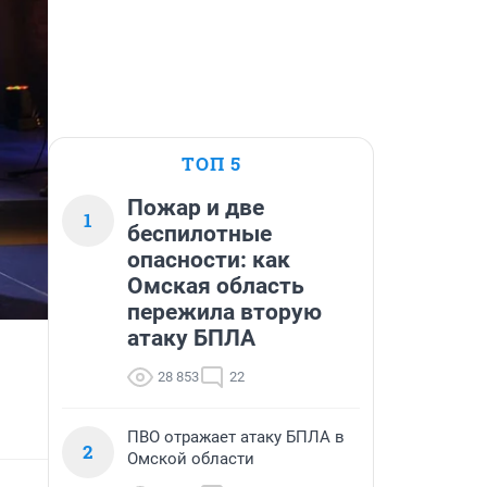
ТОП 5
Пожар и две
1
беспилотные
опасности: как
Омская область
пережила вторую
атаку БПЛА
28 853
22
ПВО отражает атаку БПЛА в
2
Омской области