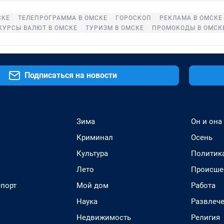
СКЕ
ТЕЛЕПРОГРАММА В ОМСКЕ
ГОРОСКОП
РЕКЛАМА В ОМСКЕ
КУРСЫ ВАЛЮТ В ОМСКЕ
ТУРИЗМ В ОМСКЕ
ПРОМОКОДЫ В ОМСК
Подписаться на новости
Зима
Он и она
Криминал
Осень
Культура
Политик
Лето
Происше
спорт
Мой дом
Работа
Наука
Развлеч
Недвижимость
Религия