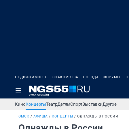
НЕДВИЖИМОСТЬ
ЗНАКОМСТВА
ПОГОДА
ФОРУМЫ
Т
Кино
Концерты
Театр
Детям
Спорт
Выставки
Другое
ОМСК
АФИША
КОНЦЕРТЫ
ОДНАЖДЫ В РОССИИ
Однажды в России