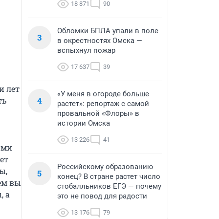
18 871
90
Обломки БПЛА упали в поле
3
в окрестностях Омска —
вспыхнул пожар
17 637
39
 лет 
«У меня в огороде больше
4
ь 
растет»: репортаж с самой
провальной «Флоры» в
истории Омска
13 226
41
ми 
т 
Российскому образованию
, 
5
конец? В стране растет число
м вы 
стобалльников ЕГЭ — почему
 а 
это не повод для радости
13 176
79