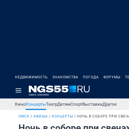
НЕДВИЖИМОСТЬ
ЗНАКОМСТВА
ПОГОДА
ФОРУМЫ
Т
Кино
Концерты
Театр
Детям
Спорт
Выставки
Другое
ОМСК
АФИША
КОНЦЕРТЫ
НОЧЬ В СОБОРЕ ПРИ СВЕЧ
Ночь в соборе при свеча