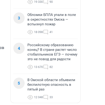
19 330
90
Обломки БПЛА упали в поле
3
в окрестностях Омска —
вспыхнул пожар
18 098
41
Российскому образованию
ов 
4
конец? В стране растет число
стобалльников ЕГЭ — почему
это не повод для радости
13 670
82
В Омской области объявили
5
беспилотную опасность в
пятый раз
12 048
33