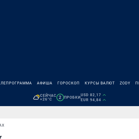
ЕЛЕПРОГРАММА
АФИША
ГОРОСКОП
КУРСЫ ВАЛЮТ
ZODY
П
USD 82,17
СЕЙЧАС
2
ПРОБКИ
+26°C
EUR 94,84
АХ
х