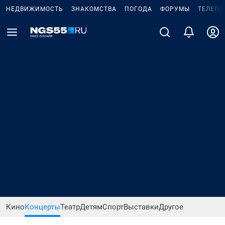
НЕДВИЖИМОСТЬ
ЗНАКОМСТВА
ПОГОДА
ФОРУМЫ
ТЕЛЕПР
Кино
Концерты
Театр
Детям
Спорт
Выставки
Другое