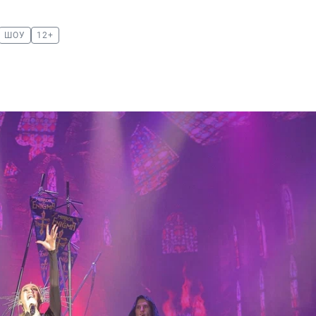
ШОУ
12+