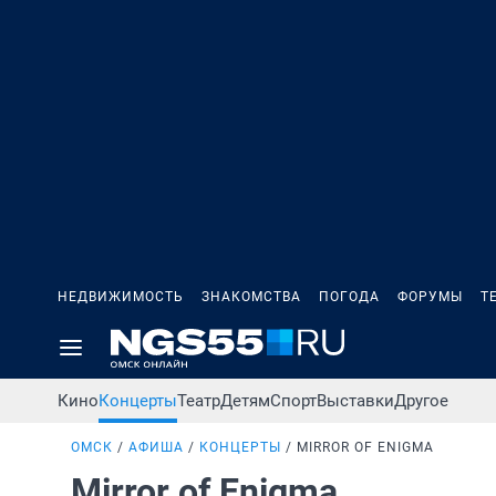
НЕДВИЖИМОСТЬ
ЗНАКОМСТВА
ПОГОДА
ФОРУМЫ
Т
Кино
Концерты
Театр
Детям
Спорт
Выставки
Другое
ОМСК
АФИША
КОНЦЕРТЫ
MIRROR OF ENIGMA
Mirror of Enigma