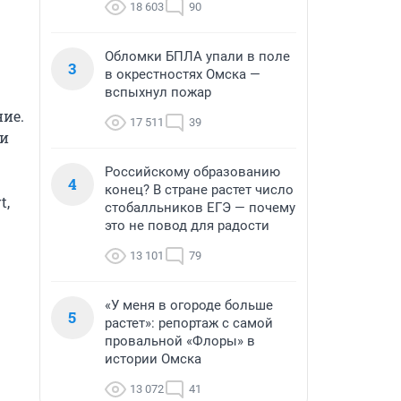
18 603
90
Обломки БПЛА упали в поле
3
в окрестностях Омска —
вспыхнул пожар
ие. 
17 511
39
и 
Российскому образованию
4
конец? В стране растет число
, 
стобалльников ЕГЭ — почему
это не повод для радости
13 101
79
«У меня в огороде больше
5
растет»: репортаж с самой
провальной «Флоры» в
истории Омска
13 072
41