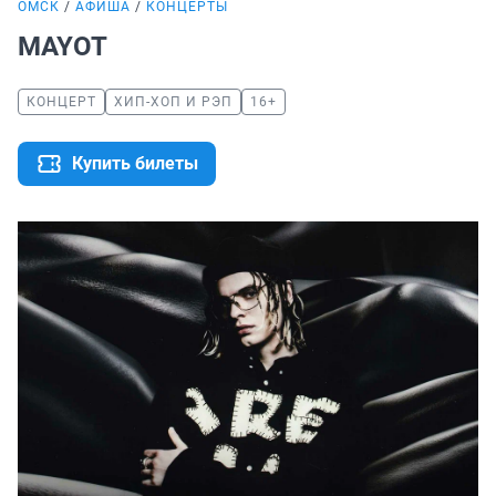
ОМСК
АФИША
КОНЦЕРТЫ
MAYOT
КОНЦЕРТ
ХИП-ХОП И РЭП
16+
Купить билеты