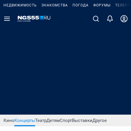
НЕДВИЖИМОСТЬ
ЗНАКОМСТВА
ПОГОДА
ФОРУМЫ
ТЕЛЕПР
Кино
Концерты
Театр
Детям
Спорт
Выставки
Другое