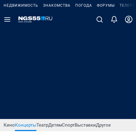
НЕДВИЖИМОСТЬ
ЗНАКОМСТВА
ПОГОДА
ФОРУМЫ
ТЕЛЕПР
Кино
Концерты
Театр
Детям
Спорт
Выставки
Другое