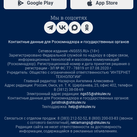
Google Play
App Store
Мы в соцсетях
Контактные данные для Роскомнадзора и государственных органов
Сетевое издание «NGS55.RU» (18+)
Зарегистрировано Федеральной службой по надзору в сфере связи,
информационных технологий и массовых коммуникаций
(Роскомнадзор). Регистрационный номер и дата принятия решения о
регистрации - ЭЛ № ФС 77 - 78819 от 07.08.2020 г.
Учредитель: Общество с ограниченной ответственностью "ИНТЕРНЕТ
ТЕХНОЛОГИИ"
Главный редактор: Назарчук Ангелина Алексеевна
Адрес редакции: Россия, Омск, ул. Т. К. Щербанева, 25, офис 402, телефон
8 (3812) 38-08-69
Электронный адрес редакции:
ngs55@shkulev.ru
Контактные данные для Роскомнадзора и государственных органов:
juristnsk@shkulev.ru
Техподдержка:
help@shkulev.ru
Связаться с отделом продаж: 8 (383) 212-52-52, 8 (800) 200-03-83 (звонок
с сотового бесплатный),
reklamangs@shkulev.ru
Редакция сайта не несет ответственности за достоверность
информации, содержащейся в рекламных объявлениях.