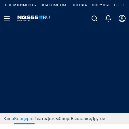
НЕДВИЖИМОСТЬ
ЗНАКОМСТВА
ПОГОДА
ФОРУМЫ
ТЕЛЕПР
Кино
Концерты
Театр
Детям
Спорт
Выставки
Другое