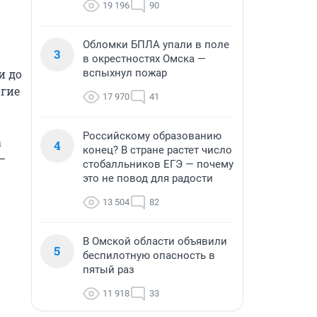
19 196
90
Обломки БПЛА упали в поле
3
в окрестностях Омска —
вспыхнул пожар
 до 
гие 
17 970
41
Российскому образованию
 
4
конец? В стране растет число
 
стобалльников ЕГЭ — почему
это не повод для радости
13 504
82
В Омской области объявили
5
беспилотную опасность в
пятый раз
11 918
33