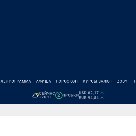
ЕЛЕПРОГРАММА
АФИША
ГОРОСКОП
КУРСЫ ВАЛЮТ
ZODY
П
USD 82,17
СЕЙЧАС
2
ПРОБКИ
+26°C
EUR 94,84