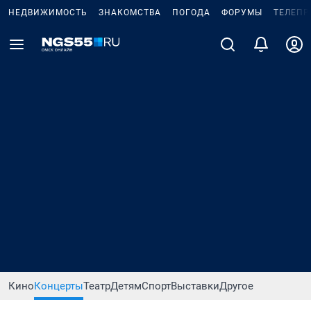
НЕДВИЖИМОСТЬ
ЗНАКОМСТВА
ПОГОДА
ФОРУМЫ
ТЕЛЕПР
Кино
Концерты
Театр
Детям
Спорт
Выставки
Другое