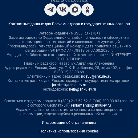
Контактные данные для Роскомнадзора и государственных органов
Сетевое издание «NGS55.RU» (18+)
Зарегистрировано Федеральной службой по надзору в сфере связи,
информационных технологий и массовых коммуникаций
(Роскомнадзор). Регистрационный номер и дата принятия решения о
регистрации - ЭЛ № ФС 77 - 78819 от 07.08.2020 г.
Учредитель: Общество с ограниченной ответственностью "ИНТЕРНЕТ
ТЕХНОЛОГИИ"
Главный редактор: Назарчук Ангелина Алексеевна
Адрес редакции: Россия, Омск, ул. Т. К. Щербанева, 25, офис 402, телефон
8 (3812) 38-08-69
Электронный адрес редакции:
ngs55@shkulev.ru
Контактные данные для Роскомнадзора и государственных органов:
juristnsk@shkulev.ru
Техподдержка:
help@shkulev.ru
Связаться с отделом продаж: 8 (383) 212-52-52, 8 (800) 200-03-83 (звонок
с сотового бесплатный),
reklamangs@shkulev.ru
Редакция сайта не несет ответственности за достоверность
информации, содержащейся в рекламных объявлениях.
Информация об ограничениях
Политика использования cookies