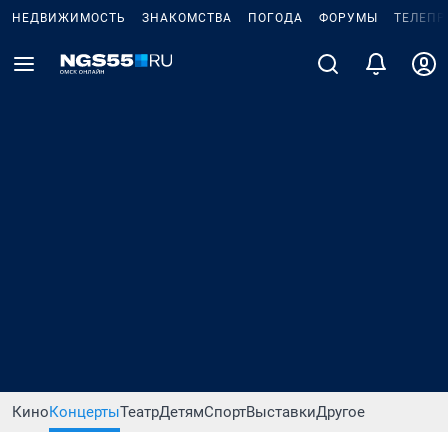
НЕДВИЖИМОСТЬ
ЗНАКОМСТВА
ПОГОДА
ФОРУМЫ
ТЕЛЕПР
Кино
Концерты
Театр
Детям
Спорт
Выставки
Другое