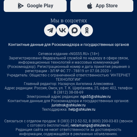
Google Play
App Store
Мы в соцсетях
Контактные данные для Роскомнадзора и государственных органов
Сетевое издание «NGS55.RU» (18+)
Зарегистрировано Федеральной службой по надзору в сфере связи,
информационных технологий и массовых коммуникаций
(Роскомнадзор). Регистрационный номер и дата принятия решения о
регистрации - ЭЛ № ФС 77 - 78819 от 07.08.2020 г.
Учредитель: Общество с ограниченной ответственностью "ИНТЕРНЕТ
ТЕХНОЛОГИИ"
Главный редактор: Назарчук Ангелина Алексеевна
Адрес редакции: Россия, Омск, ул. Т. К. Щербанева, 25, офис 402, телефон
8 (3812) 38-08-69
Электронный адрес редакции:
ngs55@shkulev.ru
Контактные данные для Роскомнадзора и государственных органов:
juristnsk@shkulev.ru
Техподдержка:
help@shkulev.ru
Связаться с отделом продаж: 8 (383) 212-52-52, 8 (800) 200-03-83 (звонок
с сотового бесплатный),
reklamangs@shkulev.ru
Редакция сайта не несет ответственности за достоверность
информации, содержащейся в рекламных объявлениях.