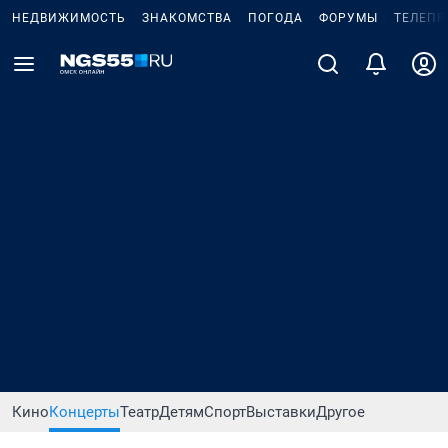
НЕДВИЖИМОСТЬ
ЗНАКОМСТВА
ПОГОДА
ФОРУМЫ
ТЕЛЕПР
Кино
Концерты
Театр
Детям
Спорт
Выставки
Другое