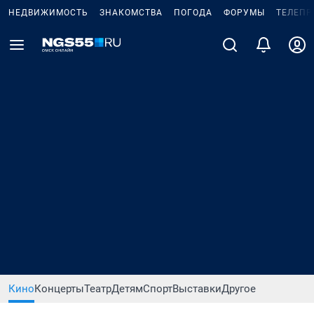
НЕДВИЖИМОСТЬ
ЗНАКОМСТВА
ПОГОДА
ФОРУМЫ
ТЕЛЕПР
Кино
Концерты
Театр
Детям
Спорт
Выставки
Другое