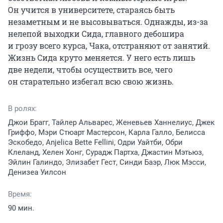
Он учится в университете, стараясь быть 
незаметным и не высовываться. Однажды, из-за 
нелепой выходки Сида, главного дебошира 
и грозу всего курса, Чака, отстраняют от занятий. 
Жизнь Сида круто меняется. У него есть лишь 
две недели, чтобы осуществить все, чего 
он старательно избегал всю свою жизнь.
В ролях:
Джои Брагг, Тайлер Альварес, Женевьев Ханнелиус, Джек
Гриффо, Мэри Стюарт Мастерсон, Карла Галло, Белисса
Эскобедо, Anjelica Bette Fellini, Одри Уайтби, Обри
Клеланд, Хелен Хонг, Сурадж Партха, Джастин Мэтьюз,
Эйлин Галиндо, Элизабет Гест, Синди Баэр, Люк Мэсси,
Денизеа Уилсон
Время:
90 мин.