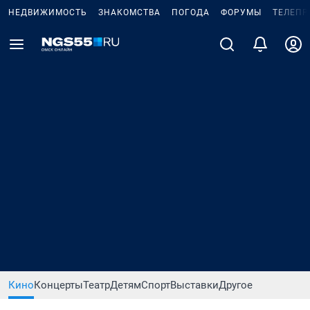
НЕДВИЖИМОСТЬ
ЗНАКОМСТВА
ПОГОДА
ФОРУМЫ
ТЕЛЕПР
Кино
Концерты
Театр
Детям
Спорт
Выставки
Другое