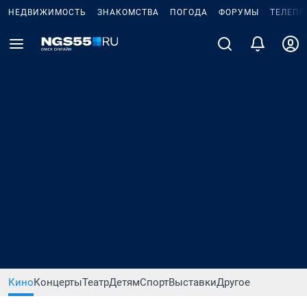
НЕДВИЖИМОСТЬ
ЗНАКОМСТВА
ПОГОДА
ФОРУМЫ
ТЕЛЕПР
Кино
Концерты
Театр
Детям
Спорт
Выставки
Другое