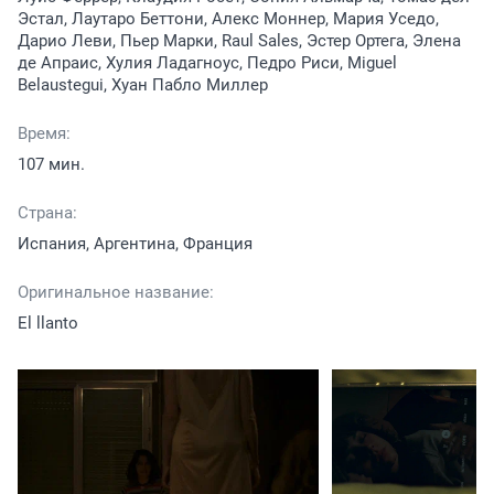
Эстал, Лаутаро Беттони, Алекс Моннер, Мария Уседо,
Дарио Леви, Пьер Марки, Raul Sales, Эстер Ортега, Элена
де Апраис, Хулия Ладагноус, Педро Риси, Miguel
Belaustegui, Хуан Пабло Миллер
Время:
107 мин.
Страна:
Испания, Аргентина, Франция
Оригинальное название:
El llanto