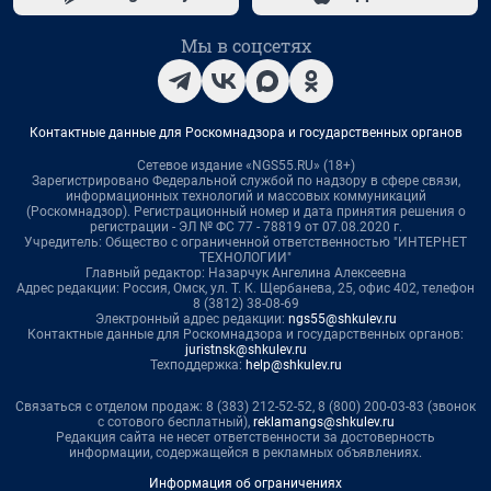
Мы в соцсетях
Контактные данные для Роскомнадзора и государственных органов
Сетевое издание «NGS55.RU» (18+)
Зарегистрировано Федеральной службой по надзору в сфере связи,
информационных технологий и массовых коммуникаций
(Роскомнадзор). Регистрационный номер и дата принятия решения о
регистрации - ЭЛ № ФС 77 - 78819 от 07.08.2020 г.
Учредитель: Общество с ограниченной ответственностью "ИНТЕРНЕТ
ТЕХНОЛОГИИ"
Главный редактор: Назарчук Ангелина Алексеевна
Адрес редакции: Россия, Омск, ул. Т. К. Щербанева, 25, офис 402, телефон
8 (3812) 38-08-69
Электронный адрес редакции:
ngs55@shkulev.ru
Контактные данные для Роскомнадзора и государственных органов:
juristnsk@shkulev.ru
Техподдержка:
help@shkulev.ru
Связаться с отделом продаж: 8 (383) 212-52-52, 8 (800) 200-03-83 (звонок
с сотового бесплатный),
reklamangs@shkulev.ru
Редакция сайта не несет ответственности за достоверность
информации, содержащейся в рекламных объявлениях.
Информация об ограничениях