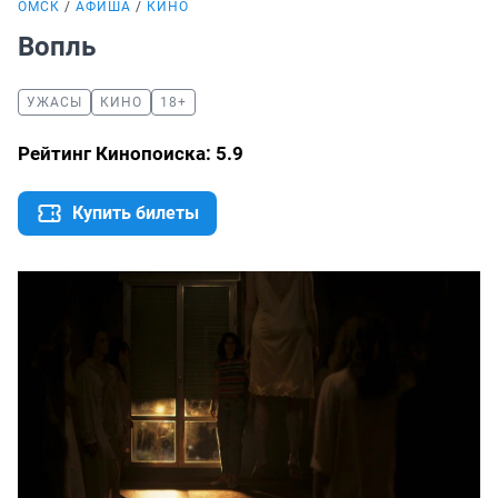
ОМСК
АФИША
КИНО
Вопль
УЖАСЫ
КИНО
18+
Рейтинг Кинопоиска: 5.9
Купить билеты