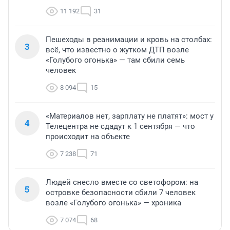
11 192
31
Пешеходы в реанимации и кровь на столбах:
3
всё, что известно о жутком ДТП возле
«Голубого огонька» — там сбили семь
человек
8 094
15
«Материалов нет, зарплату не платят»: мост у
4
Телецентра не сдадут к 1 сентября — что
происходит на объекте
7 238
71
Людей снесло вместе со светофором: на
5
островке безопасности сбили 7 человек
возле «Голубого огонька» — хроника
7 074
68