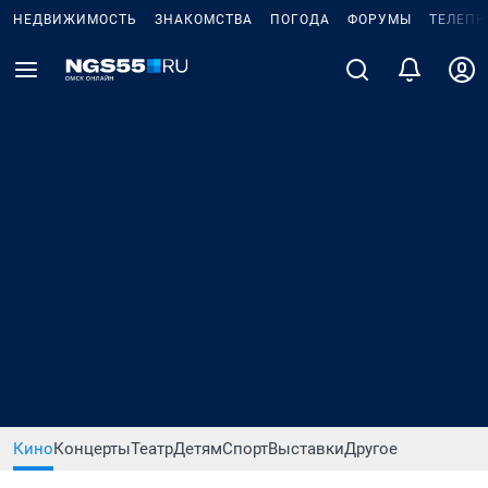
НЕДВИЖИМОСТЬ
ЗНАКОМСТВА
ПОГОДА
ФОРУМЫ
ТЕЛЕПР
Кино
Концерты
Театр
Детям
Спорт
Выставки
Другое