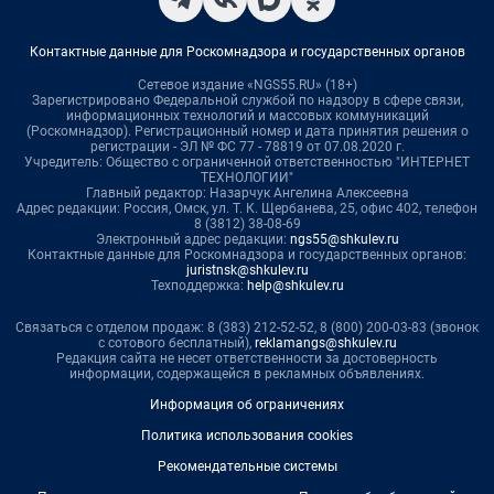
Контактные данные для Роскомнадзора и государственных органов
Сетевое издание «NGS55.RU» (18+)
Зарегистрировано Федеральной службой по надзору в сфере связи,
информационных технологий и массовых коммуникаций
(Роскомнадзор). Регистрационный номер и дата принятия решения о
регистрации - ЭЛ № ФС 77 - 78819 от 07.08.2020 г.
Учредитель: Общество с ограниченной ответственностью "ИНТЕРНЕТ
ТЕХНОЛОГИИ"
Главный редактор: Назарчук Ангелина Алексеевна
Адрес редакции: Россия, Омск, ул. Т. К. Щербанева, 25, офис 402, телефон
8 (3812) 38-08-69
Электронный адрес редакции:
ngs55@shkulev.ru
Контактные данные для Роскомнадзора и государственных органов:
juristnsk@shkulev.ru
Техподдержка:
help@shkulev.ru
Связаться с отделом продаж: 8 (383) 212-52-52, 8 (800) 200-03-83 (звонок
с сотового бесплатный),
reklamangs@shkulev.ru
Редакция сайта не несет ответственности за достоверность
информации, содержащейся в рекламных объявлениях.
Информация об ограничениях
Политика использования cookies
Рекомендательные системы