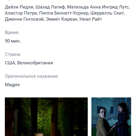
Дейзи Ридли, Шазад Латиф, Матильда Анна Ингрид Лутс,
Алистэр Петри, Пиппа Беннетт-Уорнер, Шеррелль Скит,
Дженни Гэлловэй, Эммет Кирван, Ниал Райт
Время:
90 мин.
Страна:
США, Великобритания
Оригинальное название:
Magpie