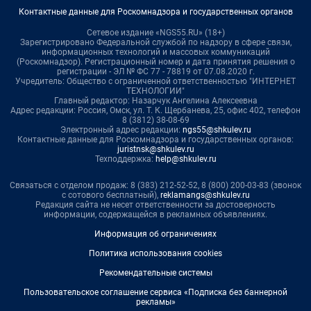
Контактные данные для Роскомнадзора и государственных органов
Сетевое издание «NGS55.RU» (18+)
Зарегистрировано Федеральной службой по надзору в сфере связи,
информационных технологий и массовых коммуникаций
(Роскомнадзор). Регистрационный номер и дата принятия решения о
регистрации - ЭЛ № ФС 77 - 78819 от 07.08.2020 г.
Учредитель: Общество с ограниченной ответственностью "ИНТЕРНЕТ
ТЕХНОЛОГИИ"
Главный редактор: Назарчук Ангелина Алексеевна
Адрес редакции: Россия, Омск, ул. Т. К. Щербанева, 25, офис 402, телефон
8 (3812) 38-08-69
Электронный адрес редакции:
ngs55@shkulev.ru
Контактные данные для Роскомнадзора и государственных органов:
juristnsk@shkulev.ru
Техподдержка:
help@shkulev.ru
Связаться с отделом продаж: 8 (383) 212-52-52, 8 (800) 200-03-83 (звонок
с сотового бесплатный),
reklamangs@shkulev.ru
Редакция сайта не несет ответственности за достоверность
информации, содержащейся в рекламных объявлениях.
Информация об ограничениях
Политика использования cookies
Рекомендательные системы
Пользовательское соглашение сервиса «Подписка без баннерной
рекламы»