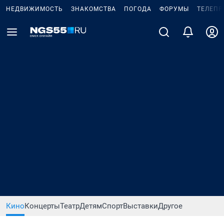
НЕДВИЖИМОСТЬ
ЗНАКОМСТВА
ПОГОДА
ФОРУМЫ
ТЕЛЕПР
Кино
Концерты
Театр
Детям
Спорт
Выставки
Другое