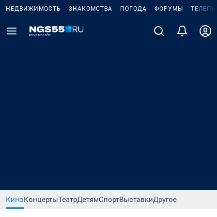
НЕДВИЖИМОСТЬ
ЗНАКОМСТВА
ПОГОДА
ФОРУМЫ
ТЕЛЕПР
Кино
Концерты
Театр
Детям
Спорт
Выставки
Другое