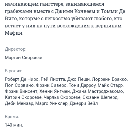
начинающем гангстере, занимающемся 
грабежами вместе с Джими Конвеем и Томми Де 
Вито, которые с легкостью убивают любого, кто 
встает у них на пути восхождения к вершинам 
Мафии.
Директор:
Мартин Скорсезе
В ролях:
Роберт Де Ниро, Рэй Лиотта, Джо Пеши, Лоррейн Бракко,
Пол Сорвино, Фрэнк Сиверо, Тони Дарроу, Майк Старр,
Фрэнк Винсент, Хенни Янгмен, Джина Мастроджакомо,
Катрин Скорсезе, Чарльз Скорсезе, Сюзанн Шеперд,
Деби Мейзар, Марго Уинклер, Джерри Вейл
Время:
140 мин.