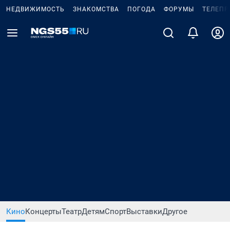
НЕДВИЖИМОСТЬ
ЗНАКОМСТВА
ПОГОДА
ФОРУМЫ
ТЕЛЕПР
Кино
Концерты
Театр
Детям
Спорт
Выставки
Другое