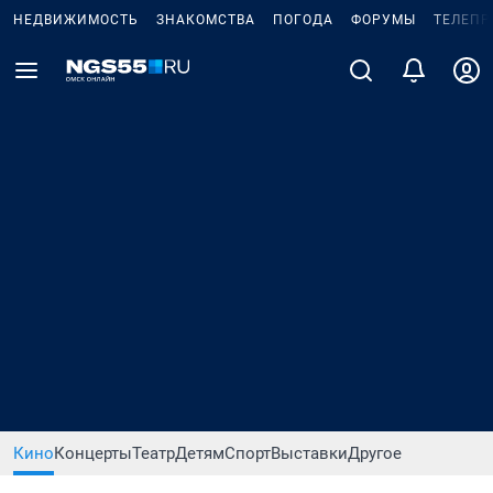
НЕДВИЖИМОСТЬ
ЗНАКОМСТВА
ПОГОДА
ФОРУМЫ
ТЕЛЕПР
Кино
Концерты
Театр
Детям
Спорт
Выставки
Другое