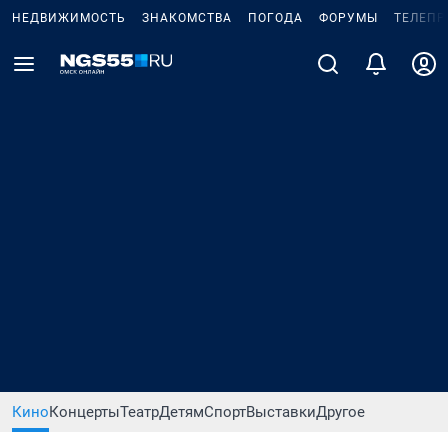
НЕДВИЖИМОСТЬ
ЗНАКОМСТВА
ПОГОДА
ФОРУМЫ
ТЕЛЕПР
Кино
Концерты
Театр
Детям
Спорт
Выставки
Другое