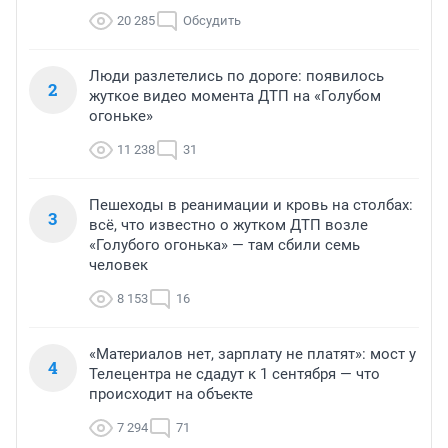
20 285
Обсудить
Люди разлетелись по дороге: появилось
2
жуткое видео момента ДТП на «Голубом
огоньке»
11 238
31
Пешеходы в реанимации и кровь на столбах:
3
всё, что известно о жутком ДТП возле
«Голубого огонька» — там сбили семь
человек
8 153
16
«Материалов нет, зарплату не платят»: мост у
4
Телецентра не сдадут к 1 сентября — что
происходит на объекте
7 294
71