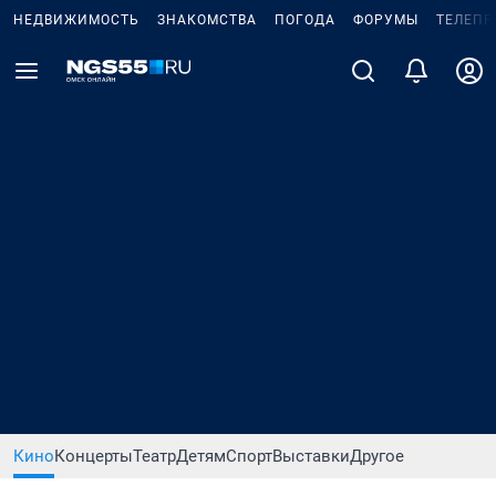
НЕДВИЖИМОСТЬ
ЗНАКОМСТВА
ПОГОДА
ФОРУМЫ
ТЕЛЕПР
Кино
Концерты
Театр
Детям
Спорт
Выставки
Другое