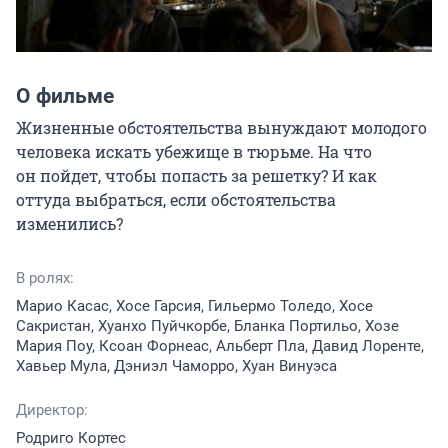
О фильме
Жизненные обстоятельства вынуждают молодого 
человека искать убежище в тюрьме. На что 
он пойдет, чтобы попасть за решетку? И как 
оттуда выбраться, если обстоятельства 
изменились?
В ролях:
Марио Касас, Хосе Гарсия, Гильермо Толедо, Хосе
Сакристан, Хуанхо Пуйчкорбе, Бланка Портильо, Хозе
Мария Поу, Ксоан Форнеас, Альберт Пла, Давид Лоренте,
Хавьер Мула, Дэниэл Чаморро, Хуан Винуэса
Директор:
Родриго Кортес