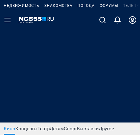
НЕДВИЖИМОСТЬ
ЗНАКОМСТВА
ПОГОДА
ФОРУМЫ
ТЕЛЕПР
Кино
Концерты
Театр
Детям
Спорт
Выставки
Другое