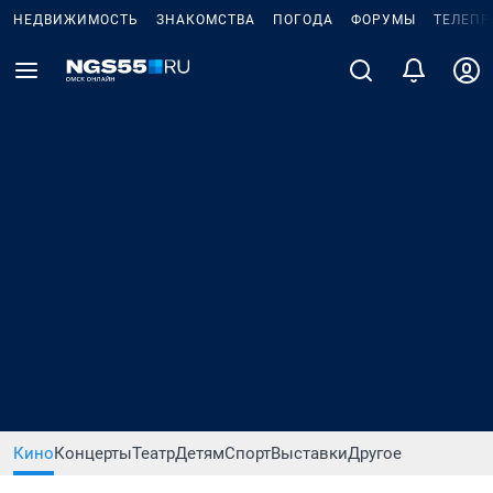
НЕДВИЖИМОСТЬ
ЗНАКОМСТВА
ПОГОДА
ФОРУМЫ
ТЕЛЕПР
Кино
Концерты
Театр
Детям
Спорт
Выставки
Другое