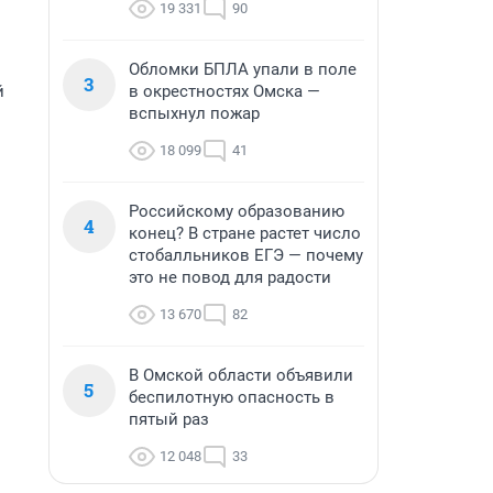
19 331
90
Обломки БПЛА упали в поле
3
й
в окрестностях Омска —
вспыхнул пожар
18 099
41
Российскому образованию
4
конец? В стране растет число
стобалльников ЕГЭ — почему
это не повод для радости
13 670
82
В Омской области объявили
5
беспилотную опасность в
пятый раз
12 048
33