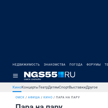
НЕДВИЖИМОСТЬ
ЗНАКОМСТВА
ПОГОДА
ФОРУМЫ
Т
Кино
Концерты
Театр
Детям
Спорт
Выставки
Другое
ОМСК
АФИША
КИНО
ПАРА НА ПАРУ
Пара на пару