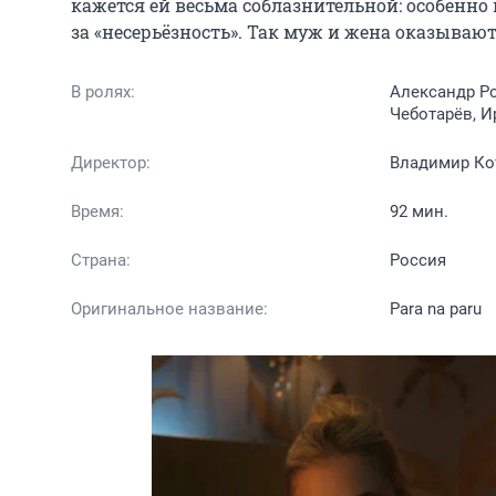
кажется ей весьма соблазнительной: особенно п
за «несерьёзность». Так муж и жена оказываю
В ролях:
Александр Ро
Чеботарёв, И
Директор:
Владимир Ко
Время:
92 мин.
Страна:
Россия
Оригинальное название:
Para na paru