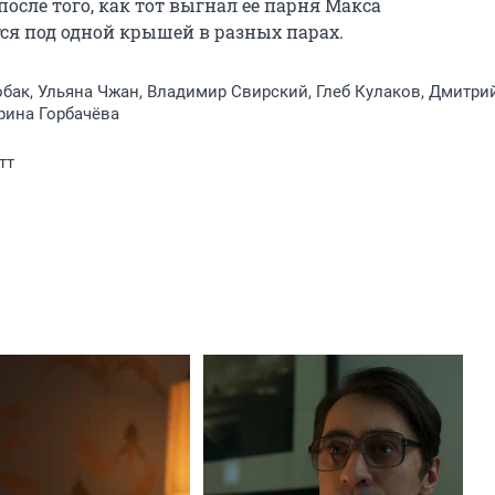
осле того, как тот выгнал её парня Макса 
тся под одной крышей в разных парах.
бак, Ульяна Чжан, Владимир Свирский, Глеб Кулаков, Дмитри
рина Горбачёва
тт