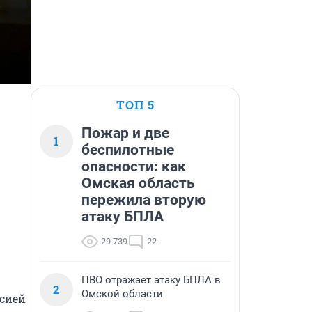
ТОП 5
Пожар и две
1
беспилотные
опасности: как
Омская область
пережила вторую
атаку БПЛА
29 739
22
ПВО отражает атаку БПЛА в
2
Омской области
сией 