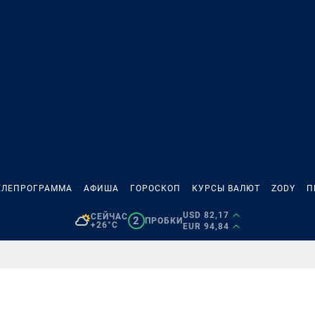
ЕЛЕПРОГРАММА
АФИША
ГОРОСКОП
КУРСЫ ВАЛЮТ
ZODY
П
USD 82,17
СЕЙЧАС
2
ПРОБКИ
+26°C
EUR 94,84