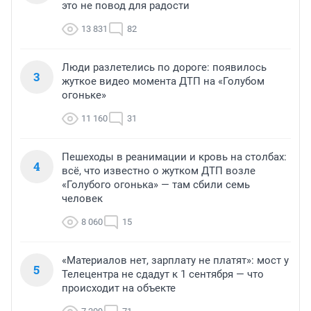
это не повод для радости
13 831
82
Люди разлетелись по дороге: появилось
3
жуткое видео момента ДТП на «Голубом
огоньке»
11 160
31
Пешеходы в реанимации и кровь на столбах:
4
всё, что известно о жутком ДТП возле
«Голубого огонька» — там сбили семь
человек
8 060
15
«Материалов нет, зарплату не платят»: мост у
5
Телецентра не сдадут к 1 сентября — что
происходит на объекте