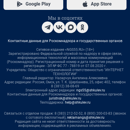
Google Play
App Store
Мы в соцсетях
Контактные данные для Роскомнадзора и государственных органов
Сетевое издание «NGS55.RU» (18+)
Зарегистрировано Федеральной службой по надзору в сфере связи,
информационных технологий и массовых коммуникаций
(Роскомнадзор). Регистрационный номер и дата принятия решения о
регистрации - ЭЛ № ФС 77 - 78819 от 07.08.2020 г.
Учредитель: Общество с ограниченной ответственностью "ИНТЕРНЕТ
ТЕХНОЛОГИИ"
Главный редактор: Назарчук Ангелина Алексеевна
Адрес редакции: Россия, Омск, ул. Т. К. Щербанева, 25, офис 402, телефон
8 (3812) 38-08-69
Электронный адрес редакции:
ngs55@shkulev.ru
Контактные данные для Роскомнадзора и государственных органов:
juristnsk@shkulev.ru
Техподдержка:
help@shkulev.ru
Связаться с отделом продаж: 8 (383) 212-52-52, 8 (800) 200-03-83 (звонок
с сотового бесплатный),
reklamangs@shkulev.ru
Редакция сайта не несет ответственности за достоверность
информации, содержащейся в рекламных объявлениях.