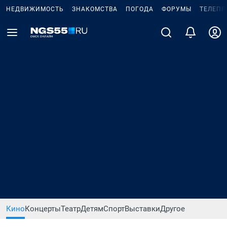
НЕДВИЖИМОСТЬ
ЗНАКОМСТВА
ПОГОДА
ФОРУМЫ
ТЕЛЕПР
Кино
Концерты
Театр
Детям
Спорт
Выставки
Другое